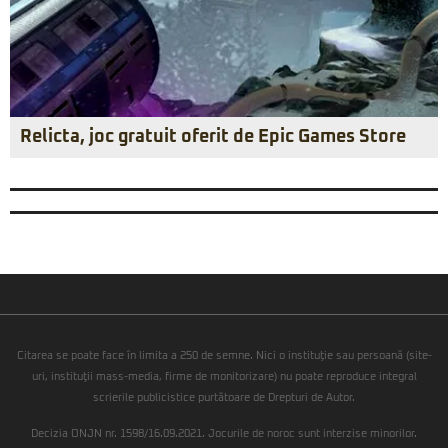
Relicta, joc gratuit oferit de Epic Games Store
Citarea se poate face în limita a 250 de semne. Nici o instituţie sau persoană (site-
uri, instituţii mass-media, firme de monitorizare) nu poate reproduce integral
scrierile publicistice purtătoare de Drepturi de Autor.
Decizia ONJN nr. 1598/16.09.2021. Jocurile de noroc sunt interzise minorilor.