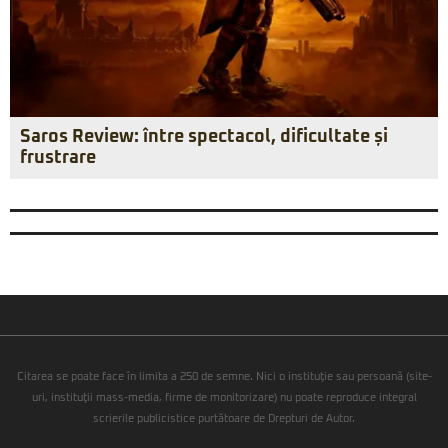
Saros Review: între spectacol, dificultate și
frustrare
Citarea se poate face în limita a 250 de semne. Nici o instituţie sau persoană (site-
uri, instituţii mass-media, firme de monitorizare) nu poate reproduce integral
scrierile publicistice purtătoare de Drepturi de Autor.