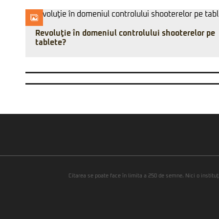
Revoluţie în domeniul controlului shooterelor pe
tablete?
Citarea se poate face în limita a 250 de semne. Nici o instituţ