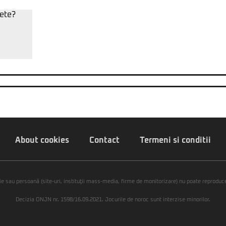
About cookies
Contact
Termeni si conditii
ie sau persoană (site-uri, instituţii mass-media, firme de monitorizare) nu poate reproduce 
Decizia ONJN nr. 1598/16.09.2021. Jocurile de noroc sunt interzise minorilor.