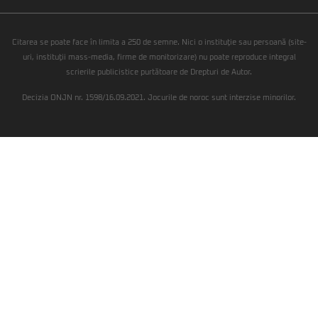
Citarea se poate face în limita a 250 de semne. Nici o instituţie sau persoană (site-
uri, instituţii mass-media, firme de monitorizare) nu poate reproduce integral
scrierile publicistice purtătoare de Drepturi de Autor.
Decizia ONJN nr. 1598/16.09.2021. Jocurile de noroc sunt interzise minorilor.