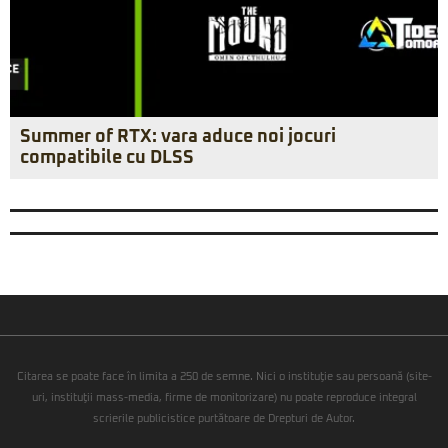
Summer of RTX: vara aduce noi jocuri
compatibile cu DLSS
Citarea se poate face în limita a 250 de semne. Nici o instituţie sau persoană (site-
uri, instituţii mass-media, firme de monitorizare) nu poate reproduce integral
scrierile publicistice purtătoare de Drepturi de Autor.