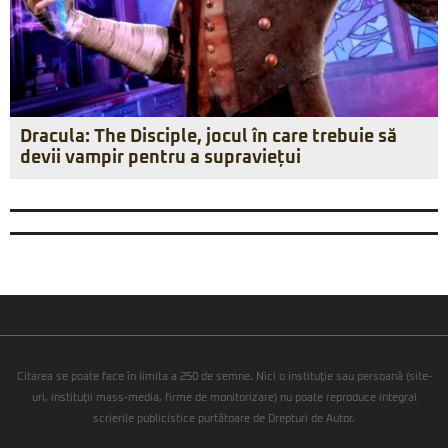
Dracula: The Disciple, jocul în care trebuie să
devii vampir pentru a supraviețui
Citarea se poate face în limita a 250 de semne. Nici o instituţie sau persoană (site-
uri, instituţii mass-media, firme de monitorizare) nu poate reproduce integral
scrierile publicistice purtătoare de Drepturi de Autor.