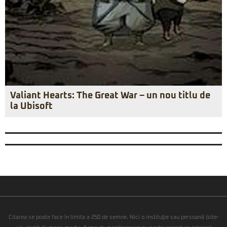
Valiant Hearts: The Great War – un nou titlu de
la Ubisoft
Citarea se poate face în limita a 250 de semne. Nici o instituţie sau persoană (site-