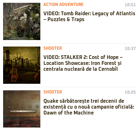
ACTION ADVENTURE
10:51
VIDEO: Tomb Raider: Legacy of Atlantis
– Puzzles & Traps
SHOOTER
10:37
VIDEO: STALKER 2: Cost of Hope –
Location Showcase: Iron Forest și
centrala nucleară de la Cernobîl
SHOOTER
10:25
Quake sărbătorește trei decenii de
existență cu o nouă campanie oficială:
Dawn of the Machine