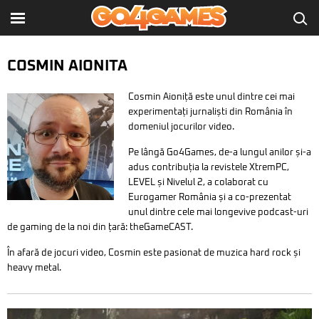
COSMIN AIONITA
Cosmin Aioniță este unul dintre cei mai
experimentați jurnaliști din România în
domeniul jocurilor video.
Pe lângă Go4Games, de-a lungul anilor și-a
adus contribuția la revistele XtremPC,
LEVEL și Nivelul 2, a colaborat cu
Eurogamer România și a co-prezentat
unul dintre cele mai longevive podcast-uri
de gaming de la noi din țară: theGameCAST.
În afară de jocuri video, Cosmin este pasionat de muzica hard rock și
heavy metal.