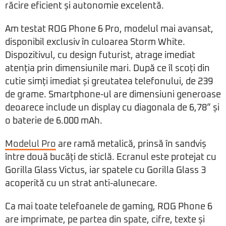
răcire eficient și autonomie excelentă.
Am testat ROG Phone 6 Pro, modelul mai avansat,
disponibil exclusiv în culoarea Storm White.
Dispozitivul, cu design futurist, atrage imediat
atenția prin dimensiunile mari. După ce îl scoți din
cutie simți imediat și greutatea telefonului, de 239
de grame. Smartphone-ul are dimensiuni generoase
deoarece include un display cu diagonala de 6,78” și
o baterie de 6.000 mAh.
Modelul Pro
are ramă metalică, prinsă în sandviș
între două bucăți de sticlă. Ecranul este protejat cu
Gorilla Glass Victus, iar spatele cu Gorilla Glass 3
acoperită cu un strat anti-alunecare.
Ca mai toate telefoanele de gaming, ROG Phone 6
are imprimate, pe partea din spate, cifre, texte și