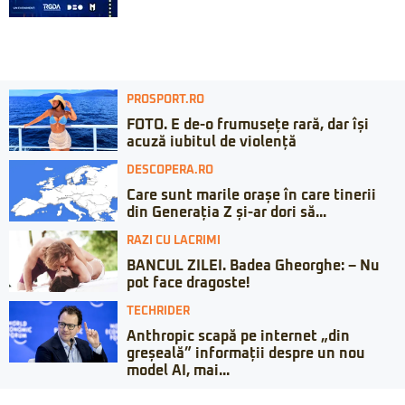
PROSPORT.RO
FOTO. E de-o frumusețe rară, dar își
acuză iubitul de violență
DESCOPERA.RO
Care sunt marile orașe în care tinerii
din Generația Z și-ar dori să...
RAZI CU LACRIMI
BANCUL ZILEI. Badea Gheorghe: – Nu
pot face dragoste!
TECHRIDER
Anthropic scapă pe internet „din
greșeală” informații despre un nou
model AI, mai...