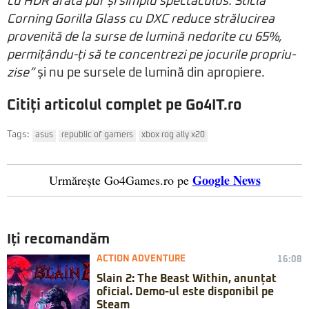
cu HDR arată pur și simplu spectaculos. Sticla
Corning Gorilla Glass cu DXC reduce strălucirea
provenită de la surse de lumină nedorite cu 65%,
permițându-ți să te concentrezi pe jocurile propriu-
zise”
și nu pe sursele de lumină din apropiere.
Citiți articolul complet pe Go4IT.ro
Tags:
asus
republic of gamers
xbox rog ally x20
Google News
Urmărește Go4Games.ro pe
Iți recomandăm
ACTION ADVENTURE
16:08
Slain 2: The Beast Within, anunțat
oficial. Demo-ul este disponibil pe
Steam