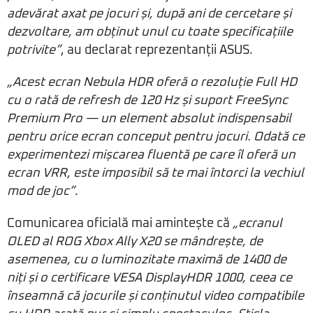
adevărat axat pe jocuri și, după ani de cercetare și
dezvoltare, am obținut unul cu toate specificațiile
potrivite”
, au declarat reprezentanții ASUS.
„Acest ecran Nebula HDR oferă o rezoluție Full HD
cu o rată de refresh de 120 Hz și suport FreeSync
Premium Pro — un element absolut indispensabil
pentru orice ecran conceput pentru jocuri. Odată ce
experimentezi mișcarea fluentă pe care îl oferă un
ecran VRR, este imposibil să te mai întorci la vechiul
mod de joc”
.
Comunicarea oficială mai amintește că
„ecranul
OLED al ROG Xbox Ally X20 se mândrește, de
asemenea, cu o luminozitate maximă de 1400 de
niți și o certificare VESA DisplayHDR 1000, ceea ce
înseamnă că jocurile și conținutul video compatibile