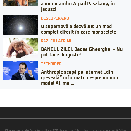
a milionarului Arpad Paszkany, în
jacuzzi
DESCOPERA.RO
O supernovă a dezvăluit un mod
complet diferit în care mor stelele
RAZI CU LACRIMI
BANCUL ZILEI. Badea Gheorghe: – Nu
pot face dragoste!
TECHRIDER
Anthropic scapă pe internet „din
greșeală” informații despre un nou
model AI, mai...
Citarea se poate face în limita a 250 de semne. Nici o instituţie sau persoană (site-