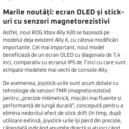
Marile noutăți: ecran OLED și stick-
uri cu senzori magnetorezistivi
Astfel, noul ROG Xbox Ally X20 se bazează pe
modelul deja existent Ally X, cu câteva modificări
importante. Cel mai important, noul model
beneficiază de un ecran OLED cu diagonala de 7,4
inci, comparativ cu ecranul IPS de 7 inci cu care sunt
echipate modelele mai vechi de console Ally.
De asemenea, joystick-urile sunt acum dotate cu
tehnologie de senzori TMR (magnetorezistivi)
pentru „precizie milimetrică, mișcări mai fluente și
performanță de lungă durată”, concepută pentru a
elimina nedoritul efect de stick drift (în timp, după
utilizare extinsă, joystick-urile își pierd din precizie,
câteodată indicând anumite direcții și atunci când