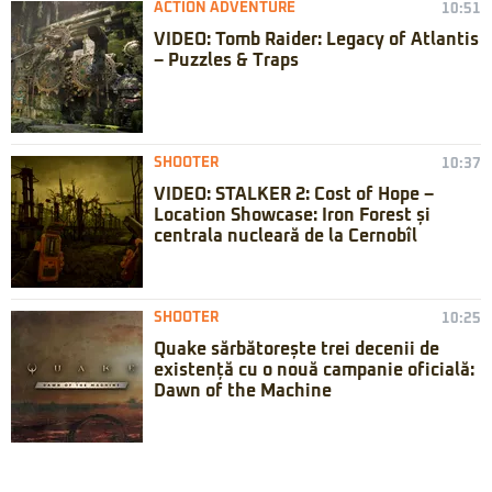
ACTION ADVENTURE
10:51
VIDEO: Tomb Raider: Legacy of Atlantis
– Puzzles & Traps
SHOOTER
10:37
VIDEO: STALKER 2: Cost of Hope –
Location Showcase: Iron Forest și
centrala nucleară de la Cernobîl
SHOOTER
10:25
Quake sărbătorește trei decenii de
existență cu o nouă campanie oficială:
Dawn of the Machine