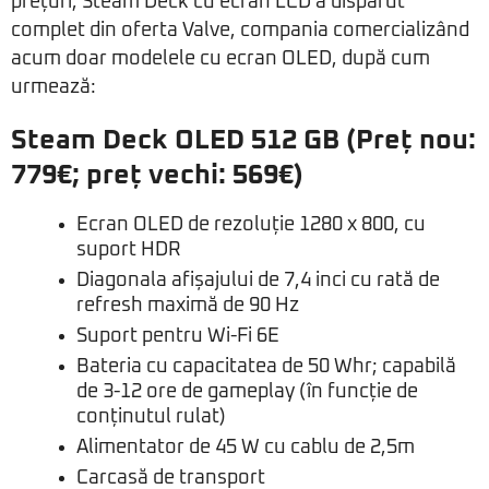
prețuri, Steam Deck cu ecran LCD a dispărut
complet din oferta Valve, compania comercializând
acum doar modelele cu ecran OLED, după cum
urmează:
Steam Deck OLED 512 GB (Preț nou:
779€; preț vechi: 569€)
Ecran OLED de rezoluție 1280 x 800, cu
suport HDR
Diagonala afișajului de 7,4 inci cu rată de
refresh maximă de 90 Hz
Suport pentru Wi-Fi 6E
Bateria cu capacitatea de 50 Whr; capabilă
de 3-12 ore de gameplay (în funcție de
conținutul rulat)
Alimentator de 45 W cu cablu de 2,5m
Carcasă de transport