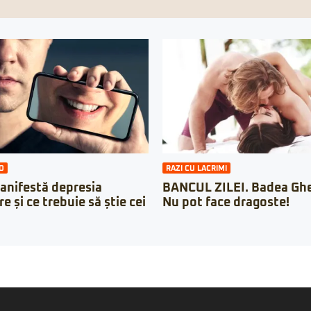
O
RAZI CU LACRIMI
anifestă depresia
BANCUL ZILEI. Badea Ghe
 și ce trebuie să știe cei
Nu pot face dragoste!