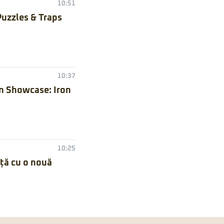
10:51
Puzzles & Traps
10:37
n Showcase: Iron
10:25
nță cu o nouă