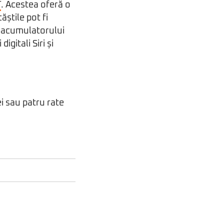
T
. Acestea oferă o
știle pot fi
a acumulatorului
gitali Siri și
ei sau patru rate