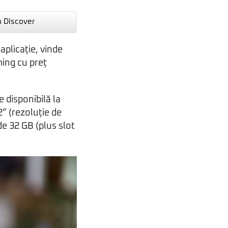
n Discover
aplicație, vinde
ming cu preț
e disponibilă la
2” (rezoluție de
de 32 GB (plus slot