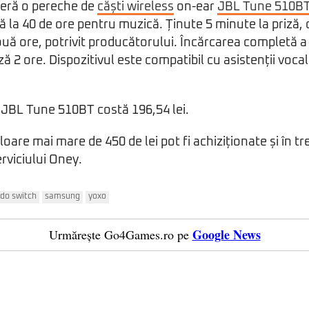
eră o pereche de
căști wireless
on-ear
JBL Tune 510B
la 40 de ore pentru muzică. Ținute 5 minute la priză, că
ouă ore, potrivit producătorului. Încărcarea completă 
2 ore. Dispozitivul este compatibil cu asistenții vocali di
JBL Tune 510BT costă 196,54 lei.
loare mai mare de 450 de lei pot fi achiziționate și în tr
rviciului Oney.
do switch
samsung
yoxo
Google News
Urmărește Go4Games.ro pe