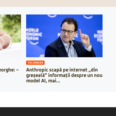
TECHRIDER
orghe: –
Anthropic scapă pe internet „din
greșeală” informații despre un nou
model AI, mai...