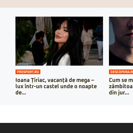
PROSPORT.RO
DESCOPERA.R
Ioana Țiriac, vacanță de mega –
Cum se m
lux într-un castel unde o noapte
zâmbitoare
de...
din jur...