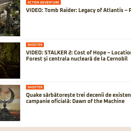
ACTION ADVENTURE
VIDEO: Tomb Raider: Legacy of Atlantis – 
SHOOTER
VIDEO: STALKER 2: Cost of Hope – Locatio
Forest și centrala nucleară de la Cernobîl
SHOOTER
Quake sărbătorește trei decenii de existe
campanie oficială: Dawn of the Machine