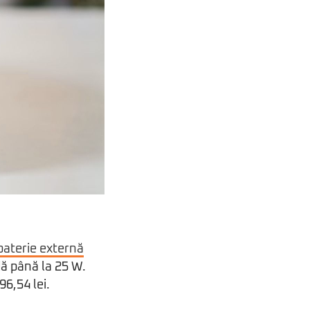
baterie externă
ă până la 25 W.
6,54 lei.