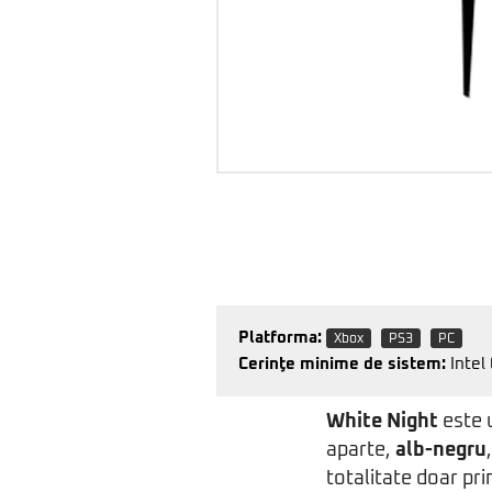
Platforma:
Xbox
PS3
PC
Cerinţe minime de sistem:
Intel
White Night
este 
aparte,
alb-negru
totalitate doar pri