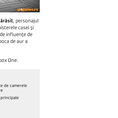
ărăsit
, personajul
isterele casei şi
 de influenţe de
poca de aur a
Xbox One.
te de camerele
re
 principale