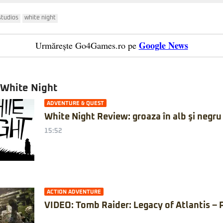
tudios
white night
Google News
Urmărește Go4Games.ro pe
 White Night
ADVENTURE & QUEST
White Night Review: groaza în alb şi negru
15:52
ACTION ADVENTURE
VIDEO: Tomb Raider: Legacy of Atlantis – 