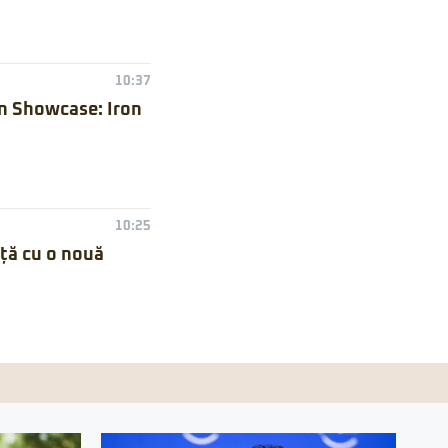
10:37
n Showcase: Iron
10:25
nță cu o nouă