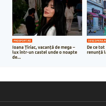
PROSPORT.RO
DESCOPERA.R
Ioana Țiriac, vacanță de mega –
De ce tot
lux într-un castel unde o noapte
renunță l
de...