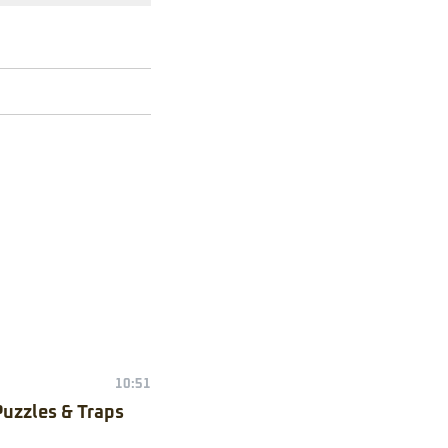
10:51
Puzzles & Traps