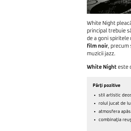
White Night pleacă
principal trebuie 
de a goni spiritele
film noir
, precum 
muzicii jazz.
White Night
este 
Părţi pozitive
stil artistic deo
rolul jucat de l
atmosfera apăs
combinaţia reuş