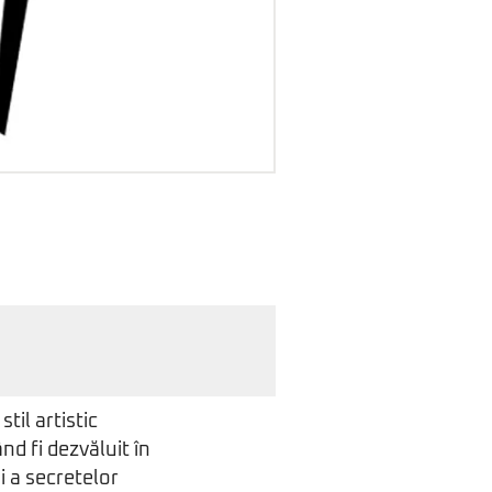
til artistic
nd fi dezvăluit în
i a secretelor