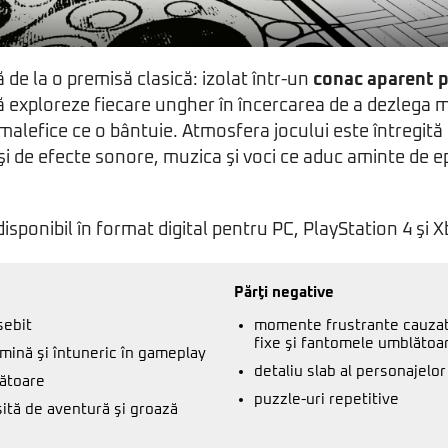
 de la o premisă clasică: izolat într-un
conac aparent p
să exploreze fiecare ungher în încercarea de a dezlega m
 malefice ce o bântuie. Atmosfera jocului este întregită
şi de efecte sonore, muzica şi voci ce aduc aminte de e
disponibil în format digital pentru PC, PlayStation 4 şi 
Părţi negative
sebit
momente frustrante cauza
fixe şi fantomele umblătoa
umină şi întuneric în gameplay
detaliu slab al personajelor
ătoare
puzzle-uri repetitive
ită de aventură şi groază