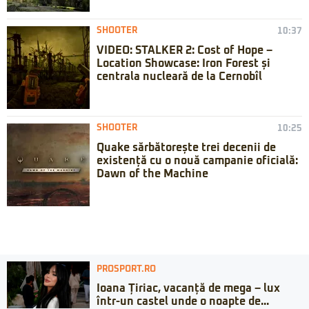
SHOOTER
10:37
VIDEO: STALKER 2: Cost of Hope –
Location Showcase: Iron Forest și
centrala nucleară de la Cernobîl
SHOOTER
10:25
Quake sărbătorește trei decenii de
existență cu o nouă campanie oficială:
Dawn of the Machine
PROSPORT.RO
Ioana Țiriac, vacanță de mega – lux
într-un castel unde o noapte de...