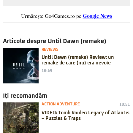
Google News
Urmărește Go4Games.ro pe
Articole despre Until Dawn (remake)
REVIEWS
Until Dawn (remake) Review: un
remake de care (nu) era nevoie
16:49
Iți recomandăm
ACTION ADVENTURE
10:51
VIDEO: Tomb Raider: Legacy of Atlantis
– Puzzles & Traps