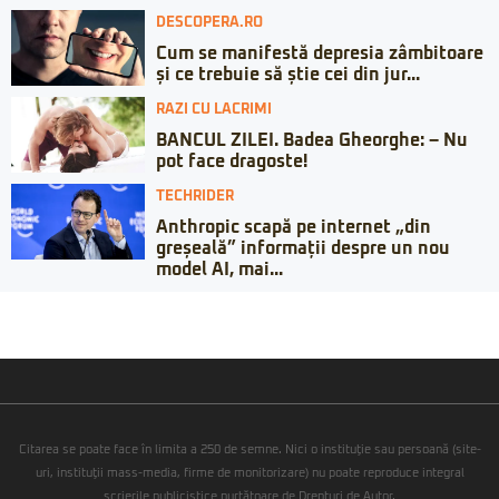
DESCOPERA.RO
Cum se manifestă depresia zâmbitoare
și ce trebuie să știe cei din jur...
RAZI CU LACRIMI
BANCUL ZILEI. Badea Gheorghe: – Nu
pot face dragoste!
TECHRIDER
Anthropic scapă pe internet „din
greșeală” informații despre un nou
model AI, mai...
Citarea se poate face în limita a 250 de semne. Nici o instituţie sau persoană (site-
uri, instituţii mass-media, firme de monitorizare) nu poate reproduce integral
scrierile publicistice purtătoare de Drepturi de Autor.