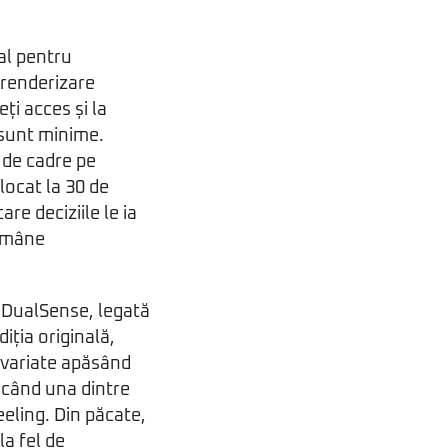
ial pentru
 renderizare
ți acces și la
 sunt minime.
0 de cadre pe
locat la 30 de
re deciziile le ia
rămâne
r DualSense, legată
iția originală,
e variate apăsând
i când una dintre
eeling. Din păcate,
a fel de