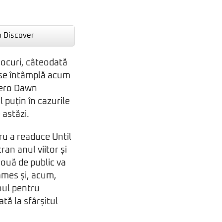
n Discover
 jocuri, câteodată
 se întâmplă acum
Zero Dawn
 puțin în cazurile
 astăzi.
ru a readuce Until
an anul viitor și
ouă de public va
ames și, acum,
nul pentru
tă la sfârșitul