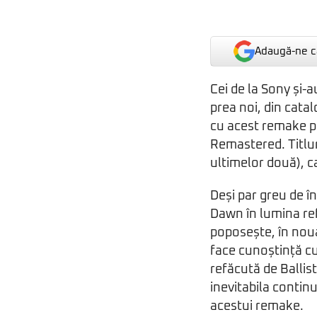
Adaugă-ne ca
Cei de la Sony și-
prea noi, din cata
cu acest remake p
Remastered. Titlur
ultimelor două), ca
Deși par greu de î
Dawn în lumina ref
poposește, în noua
face cunoștință cu
refăcută de Ballis
inevitabila contin
acestui remake.