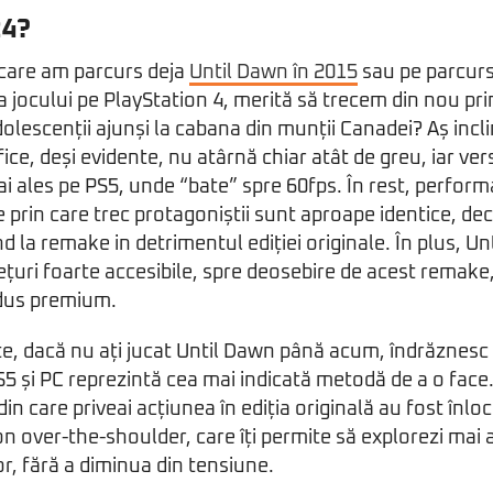
24?
 care am parcurs deja
Until Dawn în 2015
sau pe parcurs
ția jocului pe PlayStation 4, merită să trecem din nou pr
dolescenții ajunși la cabana din munții Canadei? Aș incl
ice, deși evidente, nu atârnă chiar atât de greu, iar ve
i ales pe PS5, unde “bate” spre 60fps. În rest, perform
iile prin care trec protagoniștii sunt aproape identice, dec
d la remake in detrimentul ediției originale. În plus, U
rețuri foarte accesibile, spre deosebire de acest remake
dus premium.
te, dacă nu ați jucat Until Dawn până acum, îndrăznesc
5 și PC reprezintă cea mai indicată metodă de a o face.
din care priveai acțiunea în ediția originală au fost înl
on over-the-shoulder, care îți permite să explorezi mai 
r, fără a diminua din tensiune.