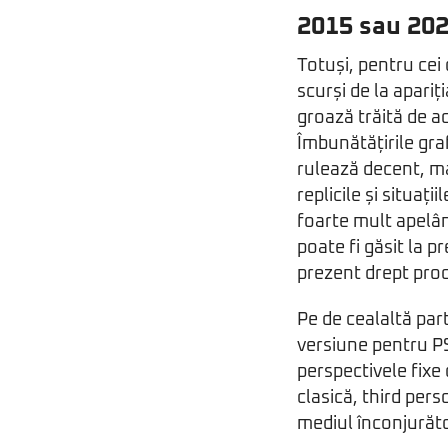
2015 sau 20
Totuși, pentru cei
scurși de la apari
groază trăită de a
Îmbunătățirile graf
rulează decent, ma
replicile și situaț
foarte mult apelân
poate fi găsit la p
prezent drept pro
Pe de cealaltă par
versiune pentru PS
perspectivele fixe 
clasică, third pers
mediul înconjurăto