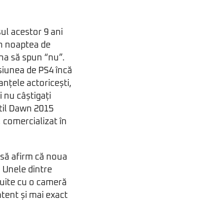
ul acestor 9 ani
in noaptea de
ina să spun “nu”.
rsiunea de PS4 încă
anțele actoricești,
i nu câștigați
ntil Dawn 2015
, comercializat în
 să afirm că noua
 Unele dintre
ocuite cu o cameră
atent și mai exact