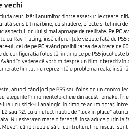
e vechi
 ciuda reutilizării anumitor dintre asset-urile create iniț
arată sensibil mai bine, cu shadere, efecte și tehnici de
 aspectul jocului și mai aproape de realitate. Pe PC ave
te cu Ray Tracing, însă diferențele vizuale față de PS5
ate-ul, cel de pe PC având posibilitatea de a trece de 6
 de configurația folosită, în timp ce pe PS5 jocul este b
vând în vedere că vorbim despre un film interactiv în ca
ramerate limitat nu reprezintă o problema reală, însă 
este, atunci când joci pe PS5 sau folosind un controlle
aci alegerile în momentele-cheie din acest remake. În ed
e luau cu stick-ul analogic, în timp ce acum optați într
e L2 sau R2, cu un efect haptic de “lock in place” atunc
dată. Nu este vreo mare diferență, însă aduce puțin la f
ove”, când trebuie să ții controllerul nemișcat, sunt l