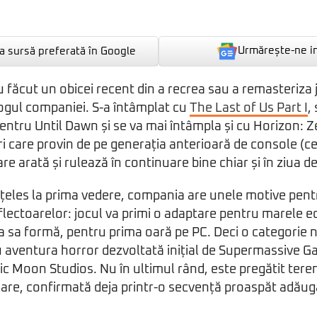
Urmărește-ne i
 sursă preferată în Google
au făcut un obicei recent din a recrea sau a remasteriza
logul companiei. S-a întâmplat cu
The Last of Us Part I
,
entru Until Dawn și se va mai întâmpla și cu Horizon: 
i care provin de pe generația anterioară de console (cel
re arată și rulează în continuare bine chiar și în ziua de
nțeles la prima vedere, compania are unele motive pent
lectoarelor: jocul va primi o adaptare pentru marele ecr
 sa formă, pentru prima oară pe PC. Deci o categorie n
 aventura horror dezvoltată inițial de Supermassive G
tic Moon Studios. Nu în ultimul rând, este pregătit tere
uare, confirmată deja printr-o secvență proaspăt adăuga