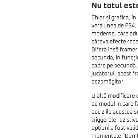
Nu totul est
Chiar și grafica, în
versiunea de PS4, 
moderne, care aduc
câteva efecte reda
Diferă însă framer
secundă, în funcție
cadre pe secundă. A
jucătorul, acest f
dezamăgitor.
O altă modificare 
de modul în care f
deciziile acestea s
triggerele rezistiv
opțiuni a fost vali
momentele “Don’t M