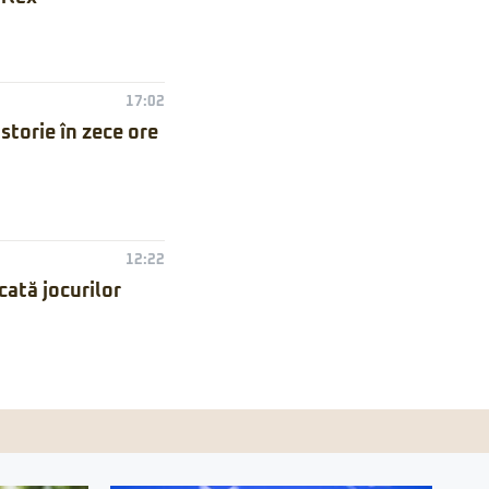
17:02
torie în zece ore
12:22
ată jocurilor