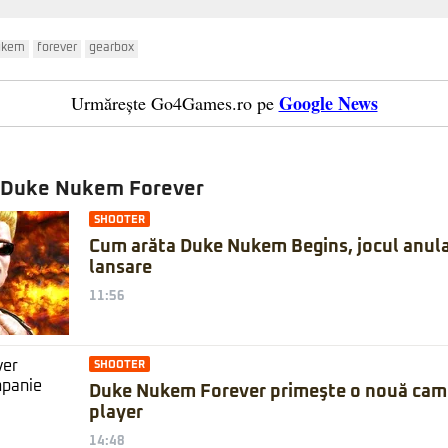
ukem
forever
gearbox
Google News
Urmărește Go4Games.ro pe
e Duke Nukem Forever
SHOOTER
Cum arăta Duke Nukem Begins, jocul anula
lansare
11:56
SHOOTER
Duke Nukem Forever primeşte o nouă camp
player
14:48