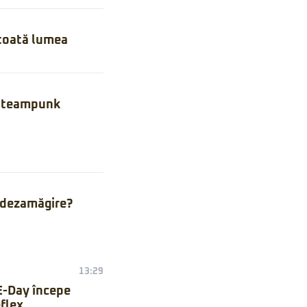
toată lumea
 steampunk
 dezamăgire?
13:29
E-Day începe
flex