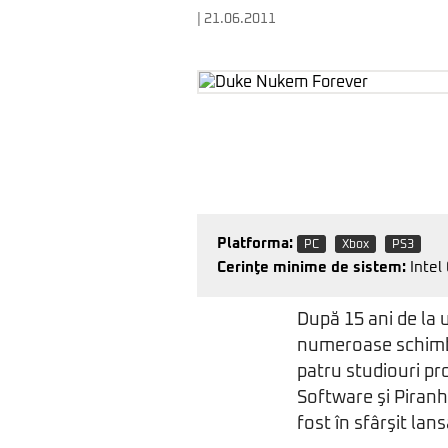
| 21.06.2011
Platforma:
PC
Xbox
PS3
Cerinţe minime de sistem:
Intel
După 15 ani de la u
numeroase schimbăr
patru studiouri p
Software şi Piran
fost în sfârşit lans