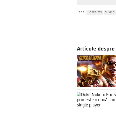
Tags:
3d realms
duke n
Articole despr