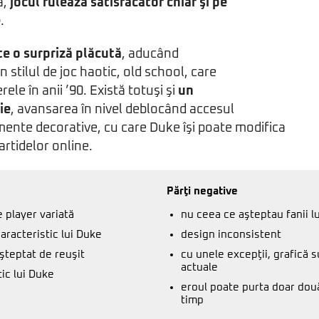
a,
jocul rulează satisfăcător chiar şi pe
e
.
te o surpriză plăcută
, aducând
n stilul de joc haotic, old school, care
ele în anii ’90. Există totuşi şi
un
ie
, avansarea în nivel deblocând accesul
ente decorative, cu care Duke îşi poate modifica
artidelor online.
Părţi negative
 player variată
nu ceea ce aşteptau fanii l
caracteristic lui Duke
design inconsistent
şteptat de reuşit
cu unele excepţii, grafică 
actuale
ic lui Duke
eroul poate purta doar dou
timp