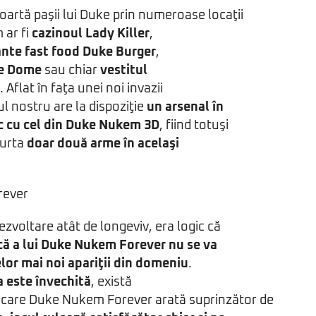
oartă paşii lui Duke prin numeroase locaţii
 ar fi
cazinoul Lady Killer
,
ante fast food Duke Burger
,
ke Dome
sau chiar
vestitul
. Aflat în faţa unei noi invazii
ul nostru are la dispoziţie
un arsenal în
c cu cel din Duke Nukem 3D
, fiind totuşi
purta
doar două arme în acelaşi
ezvoltare atât de longeviv, era logic că
că a lui Duke Nukem Forever nu se va
celor mai noi apariţii din domeniu
.
a este învechită
, există
în care Duke Nukem Forever arată suprinzător de