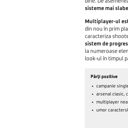
bine. De asemene
sisteme mai slab
Multiplayer-ul es
din nou în prim pla
caracteriza shooter
sistem de progres
la numeroase elem
look-ul în timpul p
Părţi pozitive
campanie single
arsenal clasic, 
multiplayer nea
umor caracterst