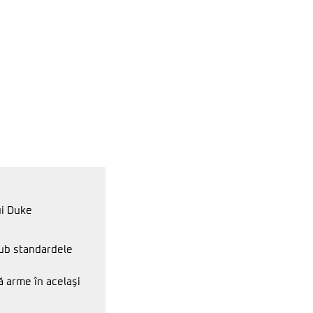
ui Duke
sub standardele
ă arme în acelaşi