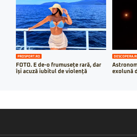
PROSPORT.RO
DESCOPERA.R
FOTO. E de-o frumusețe rară, dar
Astronomi
își acuză iubitul de violență
exolună d