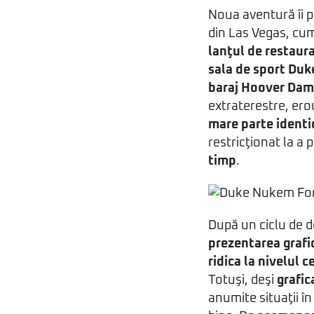
Noua aventură îi p
din Las Vegas, cum
lanţul de restaur
sala de sport Du
baraj Hoover Dam
extraterestre, ero
mare parte identi
restricţionat la a 
timp
.
După un ciclu de d
prezentarea grafi
ridica la nivelul 
Totuşi, deşi
grafic
anumite situaţii 