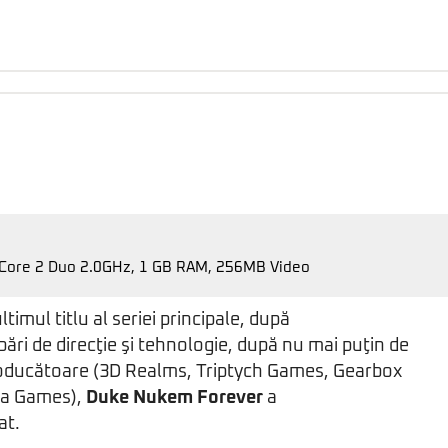
 Core 2 Duo 2.0GHz, 1 GB RAM, 256MB Video
ltimul titlu al seriei principale, după
i de direcţie şi tehnologie, după nu mai puţin de
roducătoare (3D Realms, Triptych Games, Gearbox
ha Games),
Duke Nukem Forever
a
at.