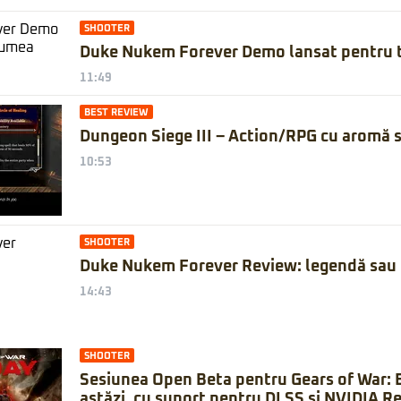
SHOOTER
Duke Nukem Forever Demo lansat pentru 
11:49
BEST REVIEW
Dungeon Siege III – Action/RPG cu aromă
10:53
SHOOTER
Duke Nukem Forever Review: legendă sau
14:43
SHOOTER
Sesiunea Open Beta pentru Gears of War: 
astăzi, cu suport pentru DLSS și NVIDIA Re