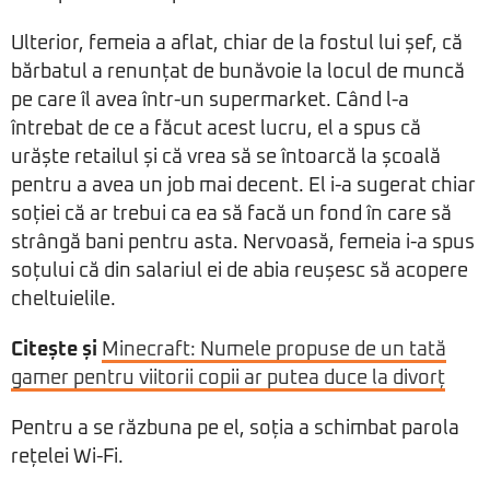
Ulterior, femeia a aflat, chiar de la fostul lui șef, că
bărbatul a renunțat de bunăvoie la locul de muncă
pe care îl avea într-un supermarket. Când l-a
întrebat de ce a făcut acest lucru, el a spus că
urăște retailul și că vrea să se întoarcă la școală
pentru a avea un job mai decent. El i-a sugerat chiar
soției că ar trebui ca ea să facă un fond în care să
strângă bani pentru asta. Nervoasă, femeia i-a spus
soțului că din salariul ei de abia reușesc să acopere
cheltuielile.
Citește și
Minecraft: Numele propuse de un tată
gamer pentru viitorii copii ar putea duce la divorț
Pentru a se răzbuna pe el, soția a schimbat parola
rețelei Wi-Fi.