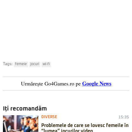
Tags:
femeie
jocuri
wi-fi
Google News
Urmărește Go4Games.ro pe
Iți recomandăm
DIVERSE
15:35
Problemele de care se lovesc femeile în
“lumea” jocurilor video