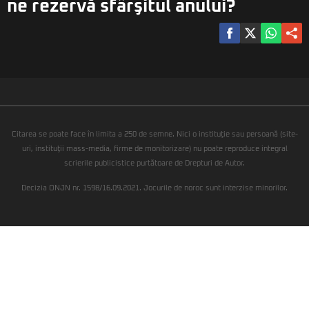
ne rezervă sfârşitul anului?
Citarea se poate face în limita a 250 de semne. Nici o instituţie sau persoană (site-
uri, instituţii mass-media, firme de monitorizare) nu poate reproduce integral
scrierile publicistice purtătoare de Drepturi de Autor.
Decizia ONJN nr. 1598/16.09.2021. Jocurile de noroc sunt interzise minorilor.