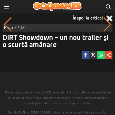
Înapoi la articol
Poza
3
/ 12
DiRT Showdown – un nou trailer şi
o scurtă amânare
Citarea se poate face în limita a 250 de semne. Nici o instituţie sau persoană (site-
uri, instituţii mass-media, firme de monitorizare) nu poate reproduce integral
scrierile publicistice purtătoare de Drepturi de Autor.
Decizia ONJN nr. 1598/16.09.2021. Jocurile de noroc sunt interzise minorilor.