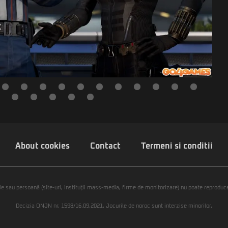
About cookies
Contact
Termeni si conditii
ie sau persoană (site-uri, instituţii mass-media, firme de monitorizare) nu poate reproduce 
Decizia ONJN nr. 1598/16.09.2021. Jocurile de noroc sunt interzise minorilor.