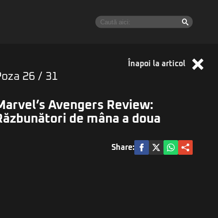
Înapoi la articol
Poza
26
/ 31
Marvel’s Avengers Review:
Răzbunători de mâna a doua
Share: