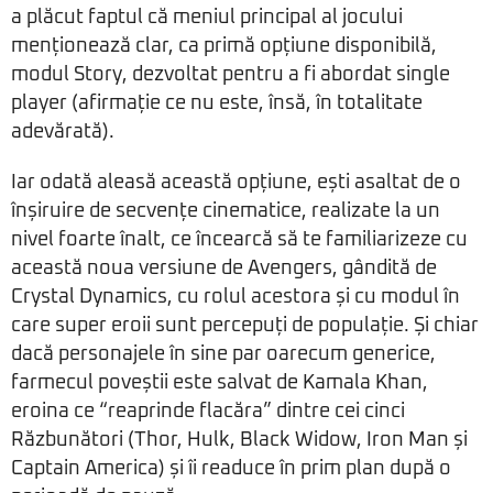
a plăcut faptul că meniul principal al jocului
menționează clar, ca primă opțiune disponibilă,
modul Story, dezvoltat pentru a fi abordat single
player (afirmație ce nu este, însă, în totalitate
adevărată).
Iar odată aleasă această opțiune, ești asaltat de o
înșiruire de secvențe cinematice, realizate la un
nivel foarte înalt, ce încearcă să te familiarizeze cu
această noua versiune de Avengers, gândită de
Crystal Dynamics, cu rolul acestora și cu modul în
care super eroii sunt percepuți de populație. Și chiar
dacă personajele în sine par oarecum generice,
farmecul poveștii este salvat de Kamala Khan,
eroina ce “reaprinde flacăra” dintre cei cinci
Răzbunători (Thor, Hulk, Black Widow, Iron Man și
Captain America) și îi readuce în prim plan după o