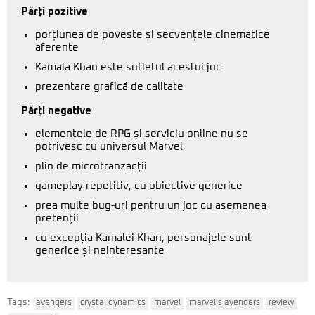
Părţi pozitive
porțiunea de poveste și secvențele cinematice
aferente
Kamala Khan este sufletul acestui joc
prezentare grafică de calitate
Părţi negative
elementele de RPG și serviciu online nu se
potrivesc cu universul Marvel
plin de microtranzacții
gameplay repetitiv, cu obiective generice
prea multe bug-uri pentru un joc cu asemenea
pretenții
cu excepția Kamalei Khan, personajele sunt
generice și neinteresante
Tags:
avengers
crystal dynamics
marvel
marvel's avengers
review