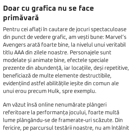
Doar cu grafica nu se face
primăvară
Pentru cei aflați în cautare de jocuri spectaculoase
din punct de vedere grafic, am vești bune: Marvel’s
Avengers arată foarte bine, la nivelul unui veritabil
titlu AAA din zilele noastre. Personajele sunt
modelate și animate bine, efectele speciale
prezente din abundență, iar locațiile, deși repetitive,
beneficiază de multe elemente destructibile,
evidențiind astfel abilitățile ieșite din comun ale
unui erou precum Hulk, spre exemplu.
Am văzut însă online nenumărate plângeri
referitoare la performanța jocului, foarte multă
lume plângându-se de framerate-uri scăzute. Din
fericire, pe parcursul testării noastre, nu am întâlnit