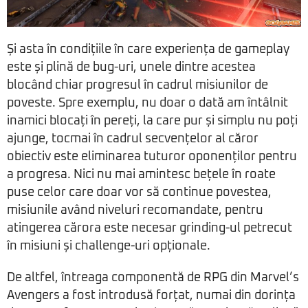
Și asta în condițiile în care experiența de gameplay
este și plină de bug-uri, unele dintre acestea
blocând chiar progresul în cadrul misiunilor de
poveste. Spre exemplu, nu doar o dată am întâlnit
inamici blocați în pereți, la care pur și simplu nu poți
ajunge, tocmai în cadrul secvențelor al căror
obiectiv este eliminarea tuturor oponenților pentru
a progresa. Nici nu mai amintesc bețele în roate
puse celor care doar vor să continue povestea,
misiunile având niveluri recomandate, pentru
atingerea cărora este necesar grinding-ul petrecut
în misiuni și challenge-uri opționale.
De altfel, întreaga componentă de RPG din Marvel’s
Avengers a fost introdusă forțat, numai din dorința