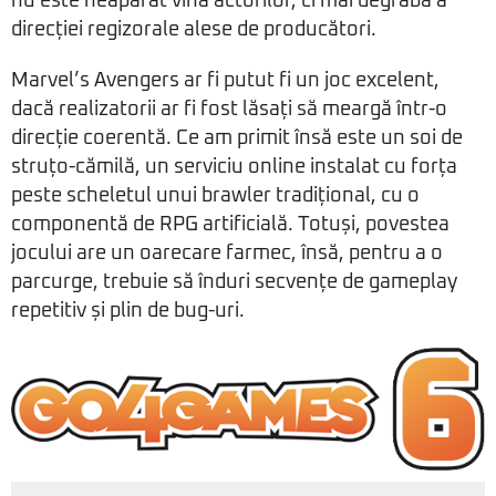
nu este neapărat vina actorilor, ci mai degrabă a
direcției regizorale alese de producători.
Marvel’s Avengers ar fi putut fi un joc excelent,
dacă realizatorii ar fi fost lăsați să meargă într-o
direcție coerentă. Ce am primit însă este un soi de
struțo-cămilă, un serviciu online instalat cu forța
peste scheletul unui brawler tradițional, cu o
componentă de RPG artificială. Totuși, povestea
jocului are un oarecare farmec, însă, pentru a o
parcurge, trebuie să înduri secvențe de gameplay
repetitiv și plin de bug-uri.