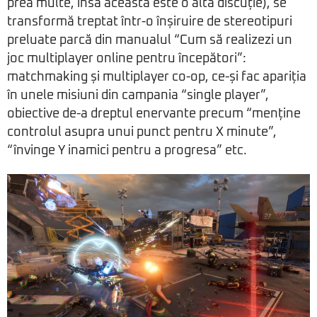
prea multe, însă aceasta este o altă discuție), se
transformă treptat într-o înșiruire de stereotipuri
preluate parcă din manualul “Cum să realizezi un
joc multiplayer online pentru începători”:
matchmaking și multiplayer co-op, ce-și fac apariția
în unele misiuni din campania “single player”,
obiective de-a dreptul enervante precum “menține
controlul asupra unui punct pentru X minute”,
“învinge Y inamici pentru a progresa” etc.