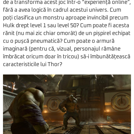
de a transforma acest joc într-o “experiență online”,
fără a avea logică în cadrul acestui univers. Cum
poți clasifica un monstru aproape invincibil precum
Hulk drept level 1 sau level 50? Cum poate fi acesta
rănit (nu mai zic chiar omorât) de un pișpirel echipat
cu o pușcă pneumatică? Cum poate o armură
imaginară (pentru că, vizual, personajul rămâne
îmbrăcat oricum doar în tricou) să-i îmbunătățească
caracteristicile lui Thor?