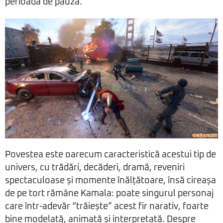
perioadă de pauză.
Povestea este oarecum caracteristică acestui tip de
univers, cu trădări, decăderi, dramă, reveniri
spectaculoase și momente înălțătoare, însă cireașa
de pe tort rămâne Kamala: poate singurul personaj
care într-adevăr “trăiește” acest fir narativ, foarte
bine modelată, animată și interpretată. Despre