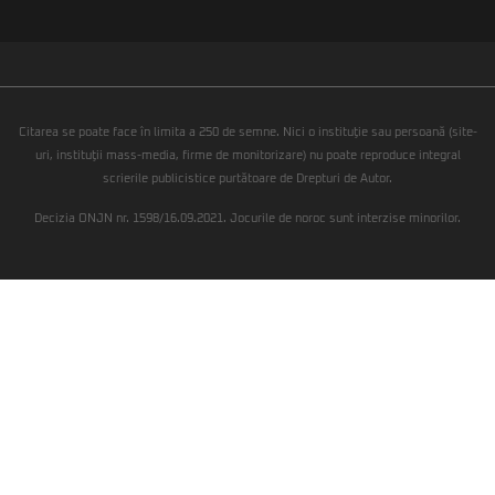
Citarea se poate face în limita a 250 de semne. Nici o instituţie sau persoană (site-
uri, instituţii mass-media, firme de monitorizare) nu poate reproduce integral
scrierile publicistice purtătoare de Drepturi de Autor.
Decizia ONJN nr. 1598/16.09.2021. Jocurile de noroc sunt interzise minorilor.