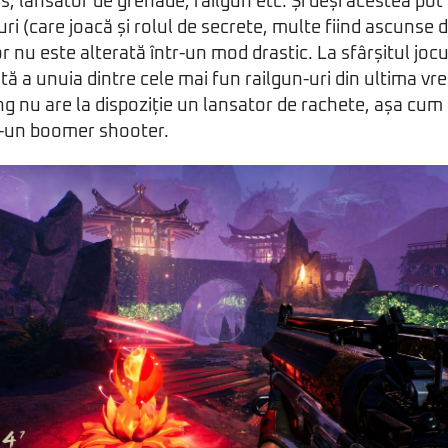
, lansator de grenade, railgun etc. Și deși acestea pot
ri (care joacă și rolul de secrete, multe fiind ascunse d
or nu este alterată într-un mod drastic. La sfârșitul jo
tă a unuia dintre cele mai fun railgun-uri din ultima vre
g nu are la dispoziție un lansator de rachete, așa cum i
tr-un boomer shooter.