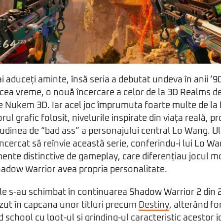
i aduceți aminte, însă seria a debutat undeva în anii ’
cea vreme, o nouă încercare a celor de la 3D Realms de
e Nukem 3D. Iar acel joc împrumuta foarte multe de la 
ul grafic folosit, nivelurile inspirate din viața reală, pr
itudinea de “bad ass” a personajului central Lo Wang. Ult
încercat să reînvie această serie, conferindu-i lui Lo 
emente distinctive de gameplay, care diferențiau jocul mo
hadow Warrior avea propria personalitate.
ile s-au schimbat în continuarea Shadow Warrior 2 din
zut în capcana unor titluri precum
Destiny
, alterând fo
 school cu loot-ul și grinding-ul caracteristic acestor 