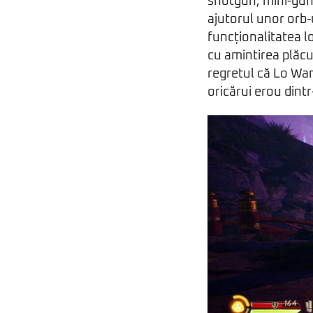
shotgun, mini-guns
ajutorul unor orb-u
funcționalitatea l
cu amintirea plăcu
regretul că Lo Wan
oricărui erou din