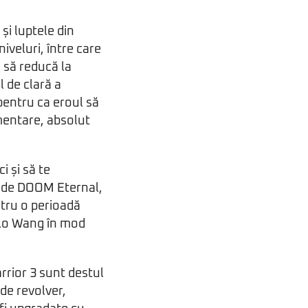
și luptele din
iveluri, între care
 să reducă la
 de clară a
pentru ca eroul să
mentare, absolut
i și să te
ă de DOOM Eternal,
ntru o perioadă
e Lo Wang în mod
rrior 3 sunt destul
de revolver,