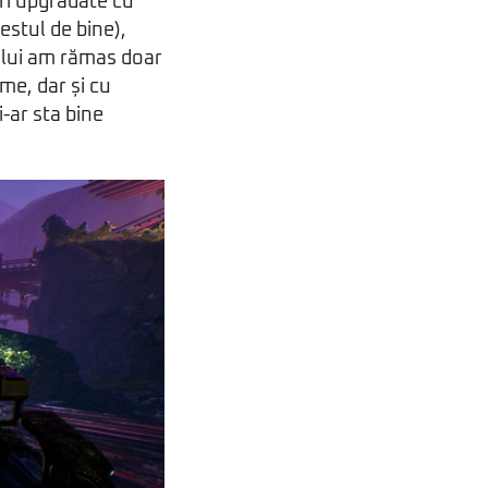
 fi upgradate cu
estul de bine),
cului am rămas doar
me, dar și cu
-ar sta bine