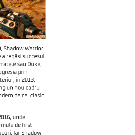
90, Shadow Warrior
 a regăsi succesul
fratele sau Duke,
ogresia prin
erior, în 2013,
Wang un nou cadru
dern de cel clasic.
 2016, unde
rmula de first
jocuri. Iar Shadow