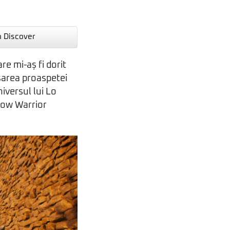
n Discover
e mi-aș fi dorit
nsarea proaspetei
iversul lui Lo
dow Warrior