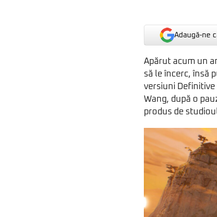
Adaugă-ne ca
Apărut acum un an,
să le încerc, însă 
versiuni Definitive
Wang, după o pauz
produs de studioul