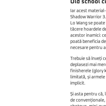
Old school c
Iar acest material-
Shadow Warrior 3. Ș
Lo Wang se poate d
tăcere hoardele de
acestor inamici: c
poată beneficia de
necesare pentru a
Trebuie să înveți 
deplasezi mai mer
finisherele (glory
limitată, și armel
implicit.
Și asta pentru că,
de convenționale, 