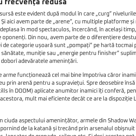
u frecvență redusă
sursă este evident după modul în care „curg” nivelurile 
i aici avem parte de „arene”, cu multiple platforme și n
eplasa în mod spectaculos, încercând, în același timp,
 oponenți. Din nou, avem parte de o diferențiere destul
ei de categorie ușoară sunt „pompați” pe hartă tocmai 
 sănătate, muniție sau „energie pentru finisher” supli
 doborî adevăratele amenințări.
ce arme funcționează cel mai bine împotriva căror inamic
eu prin arenă pentru a supraviețui. Spre deosebire îns
 kills în DOOM) aplicate anumitor inamici îți conferă, pe
e acestora, mult mai eficiente decât ce are la dispoziți
 în ciuda aspectului amenințător, armele din Shadow Wa
pornind de la katană și trecând prin arsenalul obișnuit 