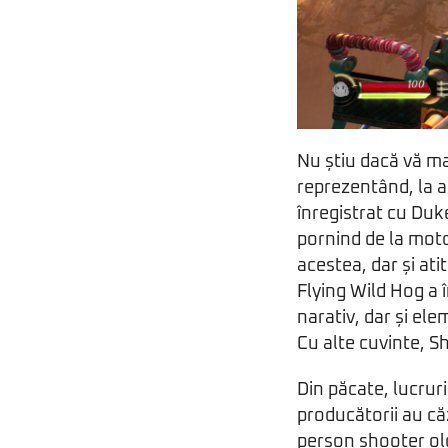
Nu știu dacă vă ma
reprezentând, la a
înregistrat cu Duk
pornind de la motor
acestea, dar și at
Flying Wild Hog a 
narativ, dar și el
Cu alte cuvinte, S
Din păcate, lucrur
producătorii au că
person shooter old