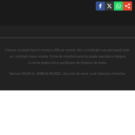
Citarea se poate face în limita a 250 de semne. Nici o instituţie sau persoană (site-
uri, instituţii mass-media, firme de monitorizare) nu poate reproduce integral
scrierile publicistice purtătoare de Drepturi de Autor.
Decizia ONJN nr. 1598/16.09.2021. Jocurile de noroc sunt interzise minorilor.