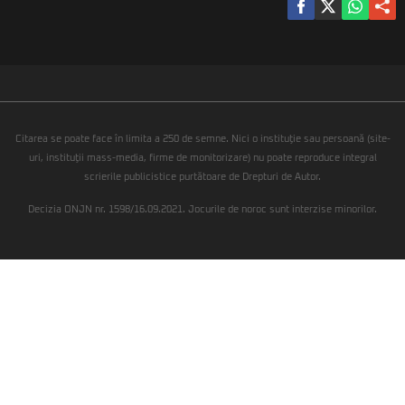
Citarea se poate face în limita a 250 de semne. Nici o instituţie sau persoană (site-
uri, instituţii mass-media, firme de monitorizare) nu poate reproduce integral
scrierile publicistice purtătoare de Drepturi de Autor.
Decizia ONJN nr. 1598/16.09.2021. Jocurile de noroc sunt interzise minorilor.