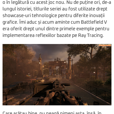
o în legătură cu acest joc nou. Nu de puține ori, de-a
lungul istoriei, titlurile seriei au fost utilizate drept
showcase-uri tehnologice pentru diferite inovații
grafice. Îmi aduc și acum aminte cum Battlefield V
era oferit drept unul dintre primele exemple pentru
implementarea reflexiilor bazate pe Ray Tracing.
Care arătau bine, nu neagă nimeni asta, însă, în