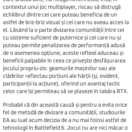
contextul unui joc multiplayer, riscau să distrugă
echilibrul dintre cei care puteau beneficia de un
astfel de briz-briz vizual și cei care nu aveau acces la
el. Lăsând la o parte divizarea comunității între cei
cu sisteme suficient de puternice și cei care nu-și
puteau permite penalizarea de performanță adusă
de o asemenea opțiune, aceste reflexii aduceau și
beneficii palpabile în ceea ce privește desfășurarea
jocului propriu-zis: geamurile mașinilor sau ale
clădirilor reflectau porțiuni ale hărții (și, evident,
participanții la acțiune), oferind un avantaj tactic
celor care își permiteau să se plaseze în tabăra RTX.
Probabil că din această cauză și pentru a evita orice
fel de metodă de divizare a comunității, studiourile
EA au luat acum decizia de a nu mai folosi astfel de
tehnologii în Battlefield 6. Jocul nu are nici măcar o