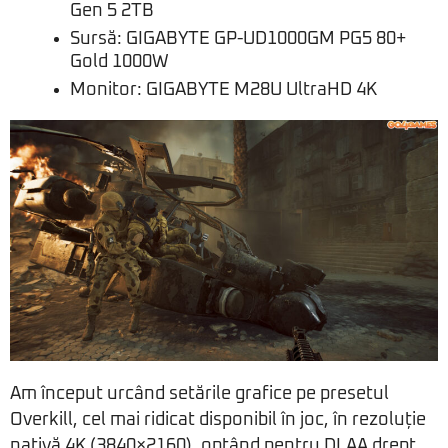
Gen 5 2TB
Sursă: GIGABYTE GP-UD1000GM PG5 80+
Gold 1000W
Monitor: GIGABYTE M28U UltraHD 4K
Am început urcând setările grafice pe presetul
Overkill, cel mai ridicat disponibil în joc, în rezoluție
nativă 4K (3840×2160), optând pentru DLAA drept