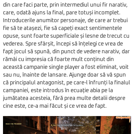
din care faci parte, prin intermediul unui fir narativ,
care, odată ajuns la final, pare totuși incomplet.
Introducerile anumitor personaje, de care ar trebui
fie să te atașezi, fie să capeți exact sentimentele
opuse, sunt foarte superficiale și lesne de trecut cu
vederea. Spre sfârșit, începi să înțelegi ce vrea de
fapt jocul să spună, din punct de vedere narativ, dar
rămâi cu impresia că foarte mult conținut din
această campanie single player a fost eliminat, voit
sau nu, înainte de lansare. Ajunge doar să vă spun
că principalul antagonist, pe care-l înfrunți la finalul
campaniei, este introdus în ecuație abia pe la
jumătatea acesteia, fără prea multe detalii despre
cine este, ce-a mai făcut și ce vrea de fapt.