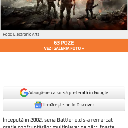
Foto: Electronic Arts
63 POZE
VEZI GALERIA FOTO »
Adaugă-ne ca sursă preferată în Google
Urmărește-ne in Discover
Începută în 2002, seria Battlefield s-a remarcat
grație confruntărilor multiplayer pe hărți foarte