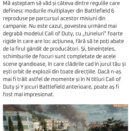
Mă așteptam să văd și câteva dintre regulile care
definesc modurile multiplayer din Battlefield 6
reproduse pe parcursul acestor misiuni din
campanie. Nu este cazul, povestea urmând mai
degrabă modelul Call of Duty, cu „tuneluri” foarte
rigide în care are loc acțiunea, fără să te poți abate
de la firul gândit de producători. Și, bineînțeles,
schimburile de focuri sunt completate de acele
scene grandioase, în care clădirile cad în jurul tău și
ești orbit de explozii din toate direcțiile. Dacă n-aș
mai fi trăit astfel de momente și în N titluri Call of
Duty și Y jocuri Battlefield anterioare, poate aș fi
fost mai impresionat.