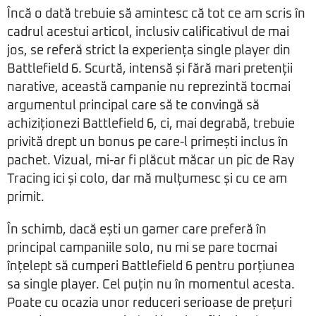
Încă o dată trebuie să amintesc că tot ce am scris în
cadrul acestui articol, inclusiv calificativul de mai
jos, se referă strict la experiența single player din
Battlefield 6. Scurtă, intensă și fără mari pretenții
narative, această campanie nu reprezintă tocmai
argumentul principal care să te convingă să
achiziționezi Battlefield 6, ci, mai degrabă, trebuie
privită drept un bonus pe care-l primești inclus în
pachet. Vizual, mi-ar fi plăcut măcar un pic de Ray
Tracing ici și colo, dar mă mulțumesc și cu ce am
primit.
În schimb, dacă ești un gamer care preferă în
principal campaniile solo, nu mi se pare tocmai
înțelept să cumperi Battlefield 6 pentru porțiunea
sa single player. Cel puțin nu în momentul acesta.
Poate cu ocazia unor reduceri serioase de prețuri