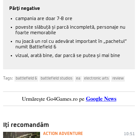
Părţi negative
campania are doar 7-8 ore
poveste slăbuță și parcă incompletă, personaje nu
foarte memorabile
nu joacă un rol cu adevărat important în „pachetul”
numit Battlefield 6
vizual, arată bine, dar parcă se putea și mai bine
Tags:
battlefield 6
battlefield studios
ea
electronic arts
review
Google News
Urmărește Go4Games.ro pe
Iți recomandăm
ACTION ADVENTURE
10:51