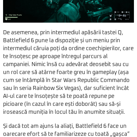
De asemenea, prin intermediul apăsării tastei Q,
Battlefield 6 pune la dispoziție și un meniu prin
intermediul căruia poți da ordine coechipierilor, care
te însoțesc pe aproape întregul parcurs al
campaniei. Nimic însă cu adevărat deosebit sau cu
un rol care să atârne foarte greu în gameplay (așa
cum se întâmplă în Star Wars Republic Commando
sau în seria Rainbow Six Vegas), dar suficient încât
AI-ul care te însoțește să te poată repune pe
picioare (în cazul în care ești doborât) sau să-și
irosească muniția în locul tău în anumite situații.
Și dacă tot am ajuns la aliați, Battlefield 6 face un
oarecare efort să te familiarizeze cu toată „gașca”