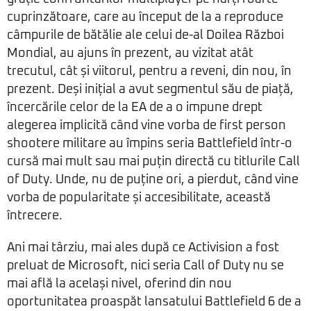
cuprinzătoare, care au început de la a reproduce
câmpurile de bătălie ale celui de-al Doilea Război
Mondial, au ajuns în prezent, au vizitat atât
trecutul, cât și viitorul, pentru a reveni, din nou, în
prezent. Deși inițial a avut segmentul său de piață,
încercările celor de la EA de a o impune drept
alegerea implicită când vine vorba de first person
shootere militare au împins seria Battlefield într-o
cursă mai mult sau mai puțin directă cu titlurile Call
of Duty. Unde, nu de puține ori, a pierdut, când vine
vorba de popularitate și accesibilitate, această
întrecere.
Ani mai târziu, mai ales după ce Activision a fost
preluat de Microsoft, nici seria Call of Duty nu se
mai află la același nivel, oferind din nou
oportunitatea proaspăt lansatului Battlefield 6 de a