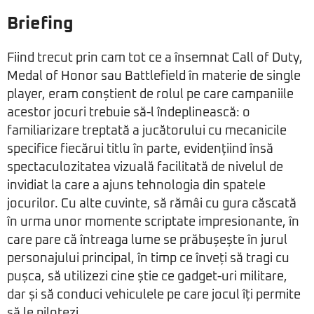
Briefing
Fiind trecut prin cam tot ce a însemnat Call of Duty,
Medal of Honor sau Battlefield în materie de single
player, eram conștient de rolul pe care campaniile
acestor jocuri trebuie să-l îndeplinească: o
familiarizare treptată a jucătorului cu mecanicile
specifice fiecărui titlu în parte, evidențiind însă
spectaculozitatea vizuală facilitată de nivelul de
invidiat la care a ajuns tehnologia din spatele
jocurilor. Cu alte cuvinte, să rămâi cu gura căscată
în urma unor momente scriptate impresionante, în
care pare că întreaga lume se prăbușește în jurul
personajului principal, în timp ce înveți să tragi cu
pușca, să utilizezi cine știe ce gadget-uri militare,
dar și să conduci vehiculele pe care jocul îți permite
să le pilotezi.