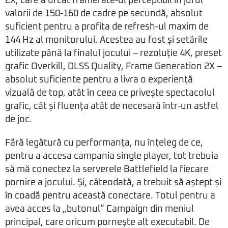
2X, care a urcat framerate-ul perceptibil în jurul
valorii de 150-160 de cadre pe secundă, absolut
suficient pentru a profita de refresh-ul maxim de
144 Hz al monitorului. Acestea au fost și setările
utilizate până la finalul jocului – rezoluție 4K, preset
grafic Overkill, DLSS Quality, Frame Generation 2X –
absolut suficiente pentru a livra o experiență
vizuală de top, atât în ceea ce privește spectacolul
grafic, cât și fluența atât de necesară într-un astfel
de joc.
Fără legătură cu performanța, nu înțeleg de ce,
pentru a accesa campania single player, tot trebuia
să mă conectez la serverele Battlefield la fiecare
pornire a jocului. Și, câteodată, a trebuit să aștept și
în coadă pentru această conectare. Totul pentru a
avea acces la „butonul” Campaign din meniul
principal, care oricum pornește alt executabil. De