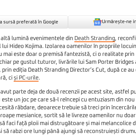
Urmărește-ne i
 sursă preferată în Google
 altă lumină evenimentele din
Death Stranding
, reconf
al lui Hideo Kojima. Izolarea oamenilor în propriile locui
u mai este doar o premisă fantezistă, ci o realitate pri
 chiar pe gustul tuturor, livrările lui Sam Porter Bridges
, prin ediția Death Stranding Director’s Cut, după ce au
ră, ci
și PC-urile
.
avut parte deja de două recenzii pe acest site, astfel 
u este un joc pe care să-l reîncepi cu entuziasm din nou 
esită răbdare, deoarece trebuie să treci prin încercăril
proape mesianice, sortit să le livreze oamenilor nu doar 
să faci față ploii mai distrugătoare și mai melancolice 
i să rabzi ore lungi până ajungi să reconstruiești drumu