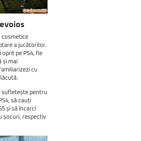
nevoios
i cosmetice
tare a jucătorilor.
 oprit pe PS4, fie
ă și mai
familiarizezi cu
plăcută.
i sufletește pentru
PS4, să cauți
5 și să încarci
u șocuri, respectiv