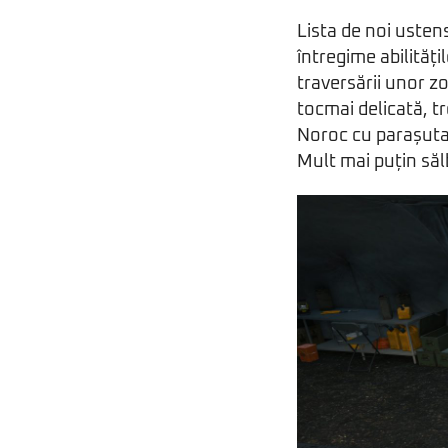
Lista de noi ustens
întregime abilități
traversării unor z
tocmai delicată, tr
Noroc cu parașuta 
Mult mai puțin săl