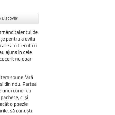
n Discover
irmând talentul de
nțe pentru a evita
n care am trecut cu
 au ajuns în cele
 cucerit nu doar
putem spune fără
și din nou. Partea
e unui curier cu
pachete, ci și
decât o poezie
rile, să cunoști