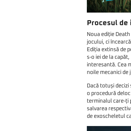
Procesul de 
Noua ediție Death
jocului, ci încear
Ediția extinsă de p
s-o iei de la capăt
interesantă. Cea ma
noile mecanici de 
Dacă totuși decizi
o procedură deloc 
terminalul care-ți 
salvarea respectivă
de exoscheletul ca