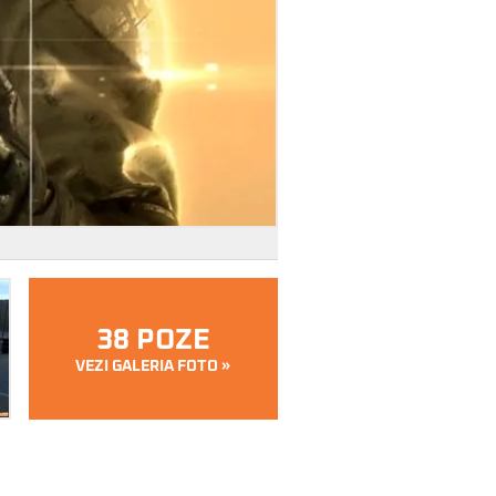
38 POZE
VEZI GALERIA FOTO »