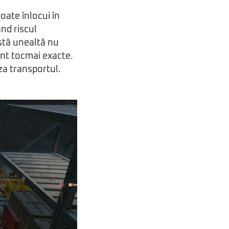
poate înlocui în
ând riscul
astă unealtă nu
sunt tocmai exacte.
za transportul.