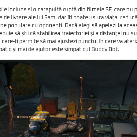
ile include și o catapultă ruptă din filmele SF, care nu 
le de livrare ale lui Sam, dar îți poate ușura viața, reduc
one populate cu oponenți. Dacă alegi să apelezi la ace
ebuie să știi că stabilirea traiectoriei și a distanței nu 
care-ți permite să mai ajustezi punctul în care va ateri
batic și mai de ajutor este simpaticul Buddy Bot.