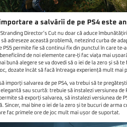
importare a salvării de pe PS4 este a
 Stranding Director’s Cut nu doar că aduce îmbunătățir
că să adreseze această problemă, netezind curba de adap
e PS5 permite fie să continui fix din punctul în care te-ai
, beneficiind de noi elemente care-ți fac viața mai ușoar
i bună alegere se va dovedi să o iei de la zero și să te 
joc, dozate încât să facă întreaga experiență mult mai 
 să imporți salvarea de pe PS4, va trebui să te pregăteșt
elegantă sau scurtă: trebuie să instalezi versiunea de 
permite să exporți salvarea, să instalezi versiunea de PS
. Sincer, mai bine o iei de la zero și te bucuri de arma c
re fac primele ore de joc mult mai ușor de suportat.