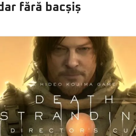
dar fără bacșiș