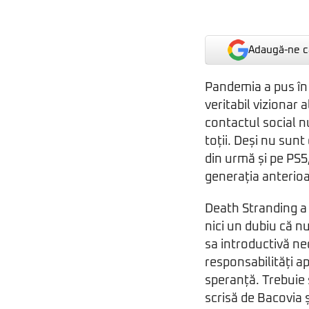
Adaugă-ne ca
Pandemia a pus în
veritabil vizionar 
contactul social n
toții. Deși nu sunt
din urmă și pe PS5
generația anterioa
Death Stranding a 
nici un dubiu că n
sa introductivă nec
responsabilități a
speranță. Trebuie 
scrisă de Bacovia ș