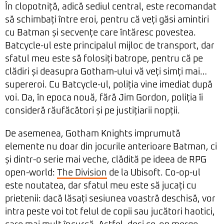
În clopotniță, adică sediul central, este recomandat
să schimbați între eroi, pentru că veți găsi amintiri
cu Batman și secvențe care întăresc povestea.
Batcycle-ul este principalul mijloc de transport, dar
sfatul meu este să folosiți batrope, pentru că pe
clădiri și deasupra Gotham-ului vă veți simți mai…
supereroi. Cu Batcycle-ul, poliția vine imediat după
voi. Da, în epoca nouă, fără Jim Gordon, poliția îi
consideră răufăcători și pe justițiarii nopții.
De asemenea, Gotham Knights imprumută
elemente nu doar din jocurile anterioare Batman, ci
și dintr-o serie mai veche, clădită pe ideea de RPG
open-world:
The Division
de la Ubisoft. Co-op-ul
este noutatea, dar sfatul meu este să jucați cu
prietenii: dacă lăsați sesiunea voastră deschisă, vor
intra peste voi tot felul de copii sau jucători haotici,