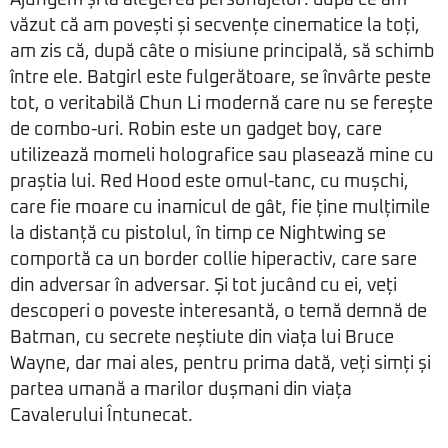
văzut că am povești și secvențe cinematice la toți,
am zis că, după câte o misiune principală, să schimb
între ele. Batgirl este fulgerătoare, se învârte peste
tot, o veritabilă Chun Li modernă care nu se ferește
de combo-uri. Robin este un gadget boy, care
utilizează momeli holografice sau plasează mine cu
praștia lui. Red Hood este omul-tanc, cu mușchi,
care fie moare cu inamicul de gât, fie ține mulțimile
la distanță cu pistolul, în timp ce Nightwing se
comportă ca un border collie hiperactiv, care sare
din adversar în adversar. Și tot jucând cu ei, veți
descoperi o poveste interesantă, o temă demnă de
Batman, cu secrete neștiute din viața lui Bruce
Wayne, dar mai ales, pentru prima dată, veți simți și
partea umană a marilor dușmani din viața
Cavalerului Întunecat.