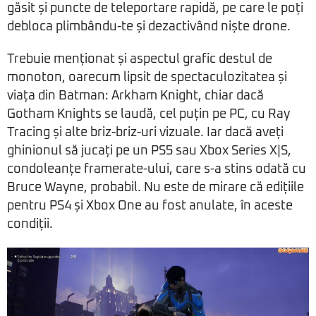
găsit și puncte de teleportare rapidă, pe care le poți
debloca plimbându-te și dezactivând niște drone.
Trebuie menționat și aspectul grafic destul de
monoton, oarecum lipsit de spectaculozitatea și
viața din Batman: Arkham Knight, chiar dacă
Gotham Knights se laudă, cel puțin pe PC, cu Ray
Tracing și alte briz-briz-uri vizuale. Iar dacă aveți
ghinionul să jucați pe un PS5 sau Xbox Series X|S,
condoleanțe framerate-ului, care s-a stins odată cu
Bruce Wayne, probabil. Nu este de mirare că edițiile
pentru PS4 și Xbox One au fost anulate, în aceste
condiții.