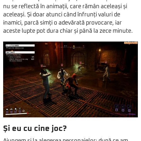
nu se reflectă în animații, care rămân aceleași și
aceleași. Și doar atunci când înfrunți valuri de
inamici, parcă simți o adevărată provocare, iar
aceste lupte pot dura chiar și până la zece minute.
Și eu cu cine joc?
Ajungem și la alegerea personajelor: după ce am