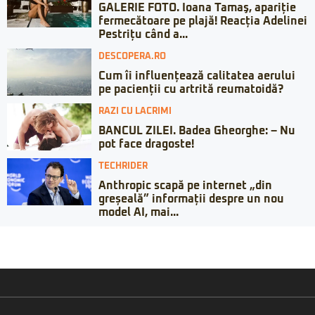
GALERIE FOTO. Ioana Tamaş, apariție
fermecătoare pe plajă! Reacția Adelinei
Pestrițu când a...
DESCOPERA.RO
Cum îi influențează calitatea aerului
pe pacienții cu artrită reumatoidă?
RAZI CU LACRIMI
BANCUL ZILEI. Badea Gheorghe: – Nu
pot face dragoste!
TECHRIDER
Anthropic scapă pe internet „din
greșeală” informații despre un nou
model AI, mai...