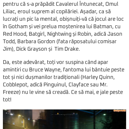
pentru că s-a prăpădit Cavalerul Întunecat, Omul
Liliac, eroul suprem al copilăriei. Așadar, ca să
lucrați un pic la mental, obișnuiți-vă că jocul are loc
în Gotham și vei prelua moștenirea lui Batman, cu
Red Hood, Batgirl, Nightwing și Robin, adică Jason
Todd, Barbara Gordon (fata răposatului comisar
Jim), Dick Grayson și Tim Drake.
Da, este adevărat, toți vor suspina când apar
amintiri cu Bruce Wayne, fantoma lui bântuie peste
tot și nici dușmanilor tradiționali (Harley Quinn,
Cobblepot, adică Pinguinul, Clayface sau Mr.
Freeze) nu le vine să creadă. Ce să mai, e jale peste
tot!