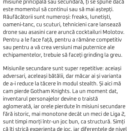
misiune principală sau secundară, ți se spune dacă
este momentul să continui sau să mai aștepți.
Răufăcătorii sunt numeroși: freaks, lunetiști,
oameni-tanc, cu scuturi, tehnicieni care lansează
drone sau asasini care aruncă cocktailuri Molotov.
Pentru a le face față, pentru a rămâne competitiv
sau pentru a vă crea versiuni mai puternice ale
echipamentelor, trebuie să faceți grinding la greu.
Misiunile secundare sunt super repetitive: aceiași
adversari, aceleași bătălii, dar măcar ai și varianta
de a-i reduce la tăcere în modul stealth. Și aici mă
cam pierde Gotham Knights. La un moment dat,
inventarul personajelor devine o traistă
aglomerată, iar orele pierdute în misiuni secundare
fără istoric, mai monotone decât un meci de Liga 2,
sunt timpi morți într-un joc bun, ca structură. Simți
că îți strică experiența de joc, iar diferențele de nivel