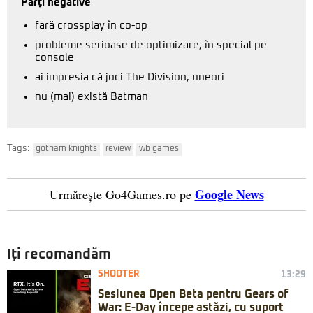
Părţi negative
fără crossplay în co-op
probleme serioase de optimizare, în special pe
console
ai impresia că joci The Division, uneori
nu (mai) există Batman
Tags:
gotham knights
review
wb games
Google News
Urmărește Go4Games.ro pe
Iți recomandăm
SHOOTER
13:29
Sesiunea Open Beta pentru Gears of
War: E-Day începe astăzi, cu suport