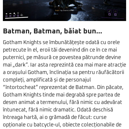
Batman, Batman, băiat bun…
Gotham Knights se îmbunătățește odată cu orele
petrecute în el, eroii tăi devenind din ce în ce mai
puternici, pe măsură ce povestea pătrunde devine
mai „dark”. Iar asta reprezintă cea mai mare atracție
a orașului Gotham, înclinația sa pentru răufăcătorii
compleți, amplificată și de personajul
“întortocheat” reprezentat de Batman. Din păcate,
Gotham Knights tinde mai degrabă spre partea de
desen animat a termenului, fără nimic cu adevărat
întunecat, fără nimic dramatic. Odată deschisă
întreaga hartă, ai o grămadă de făcut: curse
opționale cu batcycle-ul, obiecte colecționabile de