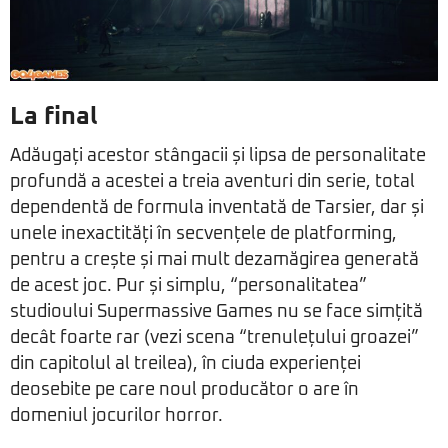
La final
Adăugați acestor stângacii și lipsa de personalitate
profundă a acestei a treia aventuri din serie, total
dependentă de formula inventată de Tarsier, dar și
unele inexactități în secvențele de platforming,
pentru a crește și mai mult dezamăgirea generată
de acest joc. Pur și simplu, “personalitatea”
studioului Supermassive Games nu se face simțită
decât foarte rar (vezi scena “trenulețului groazei”
din capitolul al treilea), în ciuda experienței
deosebite pe care noul producător o are în
domeniul jocurilor horror.