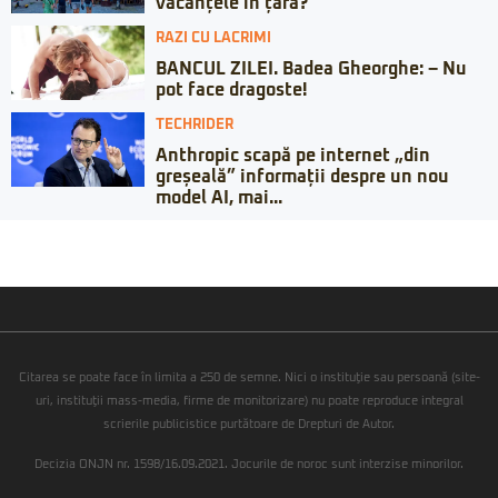
vacanțele în țară?
RAZI CU LACRIMI
BANCUL ZILEI. Badea Gheorghe: – Nu
pot face dragoste!
TECHRIDER
Anthropic scapă pe internet „din
greșeală” informații despre un nou
model AI, mai...
Citarea se poate face în limita a 250 de semne. Nici o instituţie sau persoană (site-
uri, instituţii mass-media, firme de monitorizare) nu poate reproduce integral
scrierile publicistice purtătoare de Drepturi de Autor.
Decizia ONJN nr. 1598/16.09.2021. Jocurile de noroc sunt interzise minorilor.