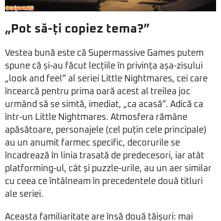
„Pot să-ți copiez tema?”
Vestea bună este că Supermassive Games putem
spune că și-au făcut lecțiile în privința așa-zisului
„look and feel” al seriei Little Nightmares, cei care
încearcă pentru prima oară acest al treilea joc
urmând să se simtă, imediat, „ca acasă”. Adică ca
într-un Little Nightmares. Atmosfera rămâne
apăsătoare, personajele (cel puțin cele principale)
au un anumit farmec specific, decorurile se
încadrează în linia trasată de predecesori, iar atât
platforming-ul, cât și puzzle-urile, au un aer similar
cu ceea ce întâlneam în precedentele două titluri
ale seriei.
Aceasta familiaritate are însă două tăișuri: mai