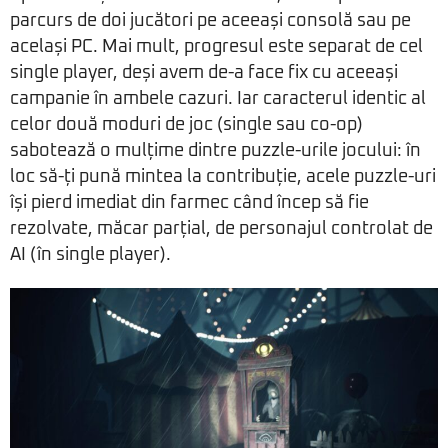
parcurs de doi jucători pe aceeași consolă sau pe
același PC. Mai mult, progresul este separat de cel
single player, deși avem de-a face fix cu aceeași
campanie în ambele cazuri. Iar caracterul identic al
celor două moduri de joc (single sau co-op)
sabotează o mulțime dintre puzzle-urile jocului: în
loc să-ți pună mintea la contribuție, acele puzzle-uri
își pierd imediat din farmec când încep să fie
rezolvate, măcar parțial, de personajul controlat de
AI (în single player).