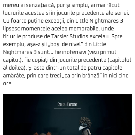
mereu ai senzația că, pur și simplu, ai mai făcut
lucrurile acestea și în jocurile precedente ale seriei.
Cu foarte puține excepții, din Little Nightmares 3
lipsesc momentele acelea memorabile, unde
titlurile produse de Tarsier Studios excelau. Spre
exemplu, așa-zișii „boși de nivel” din Little
Nightmares 3 sunt… fie inofensivi (vezi primul
capitol), fie copiați din jocurile precedente (capitolul
al doilea). Și asta dintr-un total de patru capitole
amărâte, prin care treci „ca prin brânză” în nici cinci
ore.