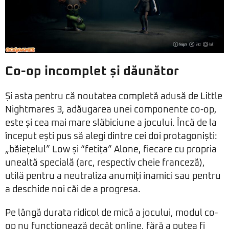
Co-op incomplet și dăunător
Și asta pentru că noutatea completă adusă de Little
Nightmares 3, adăugarea unei componente co-op,
este și cea mai mare slăbiciune a jocului. Încă de la
început ești pus să alegi dintre cei doi protagoniști:
„băiețelul” Low și “fetița” Alone, fiecare cu propria
unealtă specială (arc, respectiv cheie franceză),
utilă pentru a neutraliza anumiți inamici sau pentru
a deschide noi căi de a progresa.
Pe lângă durata ridicol de mică a jocului, modul co-
op nu funcționează decât online, fără a putea fi