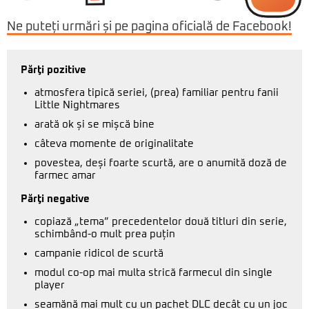
Ne puteți urmări și pe pagina oficială de Facebook!
Părţi pozitive
atmosfera tipică seriei, (prea) familiar pentru fanii
Little Nightmares
arată ok și se mișcă bine
câteva momente de originalitate
povestea, deși foarte scurtă, are o anumită doză de
farmec amar
Părţi negative
copiază „tema” precedentelor două titluri din serie,
schimbând-o mult prea puțin
campanie ridicol de scurtă
modul co-op mai multa strică farmecul din single
player
seamănă mai mult cu un pachet DLC decât cu un joc