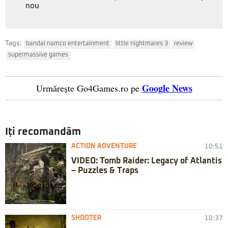
nou
Tags:
bandai namco entertainment
little nightmares 3
review
supermassive games
Google News
Urmărește Go4Games.ro pe
Iți recomandăm
ACTION ADVENTURE
10:51
VIDEO: Tomb Raider: Legacy of Atlantis
– Puzzles & Traps
SHOOTER
10:37