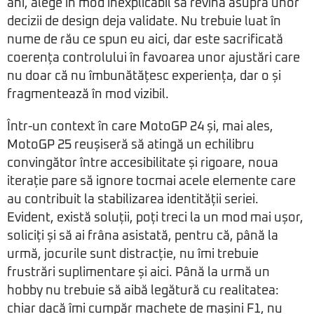
ani, alege în mod inexplicabil să revină asupra unor
decizii de design deja validate. Nu trebuie luat în
nume de rău ce spun eu aici, dar este sacrificată
coerența controlului în favoarea unor ajustări care
nu doar că nu îmbunătățesc experiența, dar o și
fragmentează în mod vizibil.
Într-un context în care MotoGP 24 și, mai ales,
MotoGP 25 reușiseră să atingă un echilibru
convingător între accesibilitate și rigoare, noua
iterație pare să ignore tocmai acele elemente care
au contribuit la stabilizarea identității seriei.
Evident, există soluții, poți treci la un mod mai ușor,
soliciți și să ai frâna asistată, pentru că, până la
urmă, jocurile sunt distracție, nu îmi trebuie
frustrări suplimentare și aici. Până la urmă un
hobby nu trebuie să aibă legătură cu realitatea:
chiar dacă îmi cumpăr machete de mașini F1, nu