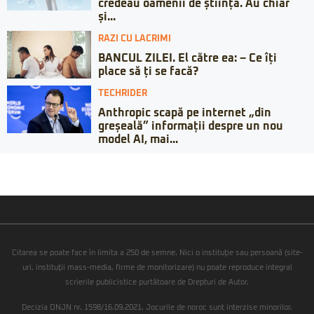
credeau oamenii de știință. Au chiar
și...
RAZI CU LACRIMI
BANCUL ZILEI. El către ea: – Ce îți
place să ți se facă?
TECHRIDER
Anthropic scapă pe internet „din
greșeală” informații despre un nou
model AI, mai...
Citarea se poate face în limita a 250 de semne. Nici o instituţie sau persoană (site-
uri, instituţii mass-media, firme de monitorizare) nu poate reproduce integral
scrierile publicistice purtătoare de Drepturi de Autor.
Decizia ONJN nr. 1598/16.09.2021. Jocurile de noroc sunt interzise minorilor.