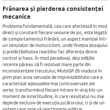
Frânarea și pierderea consistenței
mecanice
Problema fundamentală, cea care afectează în mod
direct și constant fiecare sesiune de joc, este legată
de comportamentul frânării, un aspect esențial într-
un simulator de motociclism, unde finețea dozajului
și predictibilitatea reacțiilor fac diferența dintre
control și haos. În mod paradoxal, deși edițiile
recente păreau să fi rezolvat mare parte din
inconsistențele trecutului, MotoGP 26 readuce în
prim-plan acea senzație de imprevizibilitate care a
caracterizat episoadele mai controversate ale
seriei, transformând fiecare intrare în viraj într-un
moment de incertitudine, în care rezultatul nu mai
depinde exclusiv de execuția jucătorului, ci și de un
sistem care pare să reacționeze arbitrar.