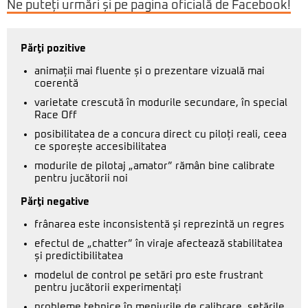
Ne puteți urmări și pe pagina oficială de Facebook!
Părţi pozitive
animații mai fluente și o prezentare vizuală mai
coerentă
varietate crescută în modurile secundare, în special
Race Off
posibilitatea de a concura direct cu piloți reali, ceea
ce sporește accesibilitatea
modurile de pilotaj „amator” rămân bine calibrate
pentru jucătorii noi
Părţi negative
frânarea este inconsistentă și reprezintă un regres
efectul de „chatter” în viraje afectează stabilitatea
și predictibilitatea
modelul de control pe setări pro este frustrant
pentru jucătorii experimentați
probleme tehnice în meniurile de calibrare, setările