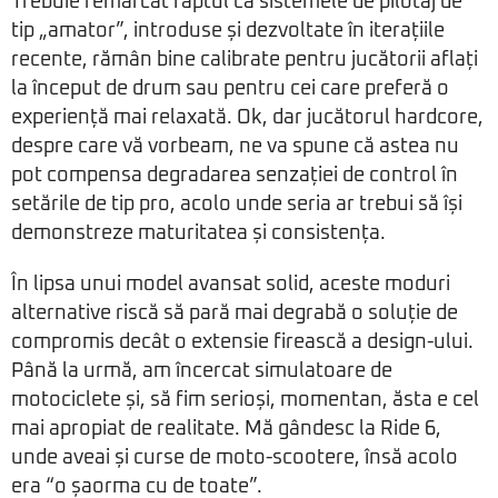
Trebuie remarcat faptul că sistemele de pilotaj de
tip „amator”, introduse și dezvoltate în iterațiile
recente, rămân bine calibrate pentru jucătorii aflați
la început de drum sau pentru cei care preferă o
experiență mai relaxată. Ok, dar jucătorul hardcore,
despre care vă vorbeam, ne va spune că astea nu
pot compensa degradarea senzației de control în
setările de tip pro, acolo unde seria ar trebui să își
demonstreze maturitatea și consistența.
În lipsa unui model avansat solid, aceste moduri
alternative riscă să pară mai degrabă o soluție de
compromis decât o extensie firească a design-ului.
Până la urmă, am încercat simulatoare de
motociclete și, să fim serioși, momentan, ăsta e cel
mai apropiat de realitate. Mă gândesc la Ride 6,
unde aveai și curse de moto-scootere, însă acolo
era “o șaorma cu de toate”.