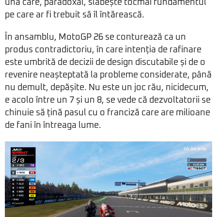
una care, paradoxal, slăbește tocmai fundamentul
pe care ar fi trebuit să îl întărească.
În ansamblu, MotoGP 26 se conturează ca un
produs contradictoriu, în care intenția de rafinare
este umbrită de decizii de design discutabile și de o
revenire neașteptată la probleme considerate, până
nu demult, depășite. Nu este un joc rău, nicidecum,
e acolo între un 7 și un 8, se vede că dezvoltatorii se
chinuie să țină pasul cu o franciză care are milioane
de fani în întreaga lume.