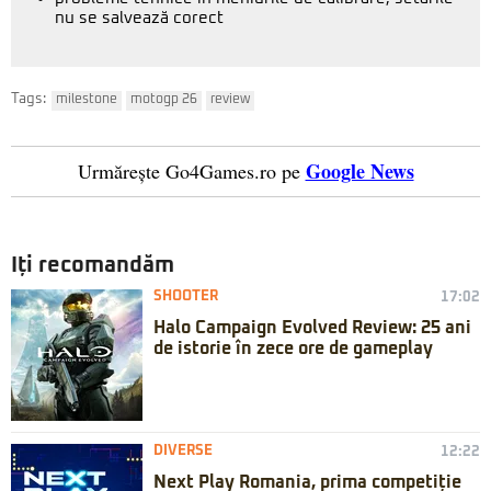
nu se salvează corect
Tags:
milestone
motogp 26
review
Google News
Urmărește Go4Games.ro pe
Iți recomandăm
SHOOTER
17:02
Halo Campaign Evolved Review: 25 ani
de istorie în zece ore de gameplay
DIVERSE
12:22
Next Play Romania, prima competiție