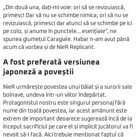
„Din două una, dați-mi voie: ori să se revizuiască,
primesc! Dar să nu se schimbe nimica; ori să nu se
revizuiască, primesc! dar atunci să se schimbe pe ici
pe colo, și anume în punctele… esențiale”, ne
spunea glumețul Caragiale. Habar n-am avut până
acum că vorbea și de NieR Replicant.
A fost preferată versiunea
japoneză a poveștii
NieR urmărește povestea unui băiat și a surorii sale
bolnave, undeva într-un viitor îndepărtat.
Protagonistul nostru este singurul personaj fără
nume din toată povestea, iar acest amănunt este
extrem de important deoarece sugerează încă de la
început sacrificiul pe care el și implicit jucătorul va fi
nevoit să-l facă. Aici trebuie menționat faptul că