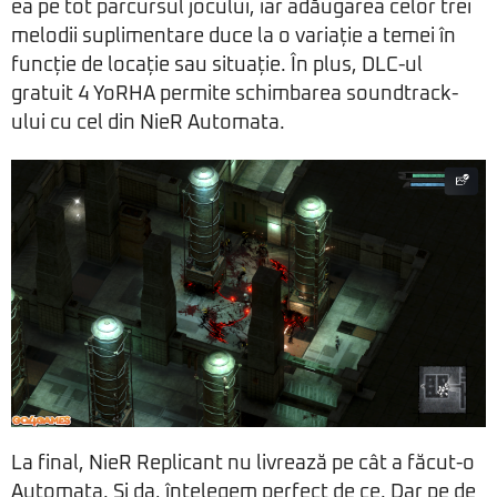
ea pe tot parcursul jocului, iar adăugarea celor trei
melodii suplimentare duce la o variație a temei în
funcție de locație sau situație. În plus, DLC-ul
gratuit 4 YoRHA permite schimbarea soundtrack-
ului cu cel din NieR Automata.
La final, NieR Replicant nu livrează pe cât a făcut-o
Automata. Și da, înțelegem perfect de ce. Dar pe de