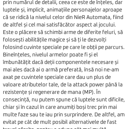
prin numărul de detalii, ceea ce este de înțeles, dar
luptele și, implicit, animațiile personajelor aproape
că se ridică la nivelul celor din NieR Automata, fiind
de altfel și cel mai satisfăcător aspect al jocului.
Este o plăcere să schimbi arme de diferite feluri, să
folosești abilitățile magice și să ți le dezvolți
folosind cuvinte speciale pe care le obții pe parcurs.
Bineînțeles, nivelul armelor poate fi și el
îmbunătățit dacă deții componentele necesare și
mai ales dacă ai o armă preferată, însă noi ne-am
axat pe cuvintele speciale care dau un plus de
valoare atributelor tale, de la attack power până la
rezistențe și regenerare de mana (MP). În
consecință, nu putem spune că luptele sunt dificile,
chiar și în cazul în care anumiți boși trec prin mai
multe faze sau te iau prin surprindere. De altfel, am
evitat pe cât de mult posibil alternativele de fast