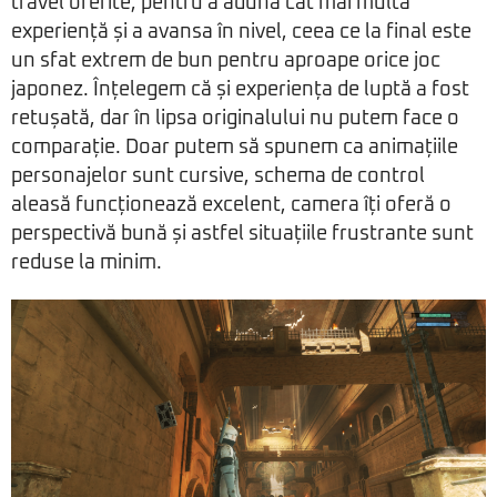
travel oferite, pentru a aduna cât mai multă
experiență și a avansa în nivel, ceea ce la final este
un sfat extrem de bun pentru aproape orice joc
japonez. Înțelegem că și experiența de luptă a fost
retușată, dar în lipsa originalului nu putem face o
comparație. Doar putem să spunem ca animațiile
personajelor sunt cursive, schema de control
aleasă funcționează excelent, camera îți oferă o
perspectivă bună și astfel situațiile frustrante sunt
reduse la minim.