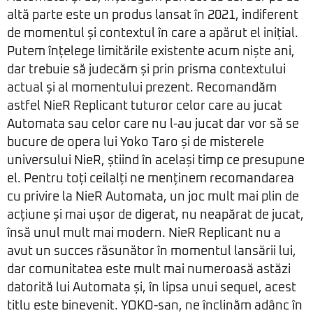
altă parte este un produs lansat în 2021, indiferent
de momentul și contextul în care a apărut el inițial.
Putem înțelege limitările existente acum niște ani,
dar trebuie să judecăm și prin prisma contextului
actual și al momentului prezent. Recomandăm
astfel NieR Replicant tuturor celor care au jucat
Automata sau celor care nu l-au jucat dar vor să se
bucure de opera lui Yoko Taro și de misterele
universului NieR, știind în același timp ce presupune
el. Pentru toți ceilalți ne menținem recomandarea
cu privire la NieR Automata, un joc mult mai plin de
acțiune și mai ușor de digerat, nu neapărat de jucat,
însă unul mult mai modern. NieR Replicant nu a
avut un succes răsunător în momentul lansării lui,
dar comunitatea este mult mai numeroasă astăzi
datorită lui Automata și, în lipsa unui sequel, acest
titlu este binevenit. YOKO-san, ne înclinăm adânc în