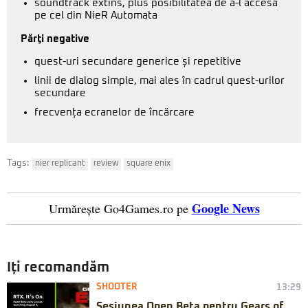
soundtrack extins, plus posibilitatea de a-l accesa
pe cel din NieR Automata
Părţi negative
quest-uri secundare generice și repetitive
linii de dialog simple, mai ales în cadrul quest-urilor
secundare
frecvența ecranelor de încărcare
Tags:
nier replicant
review
square enix
Google News
Urmărește Go4Games.ro pe
Iți recomandăm
SHOOTER
13:29
Sesiunea Open Beta pentru Gears of