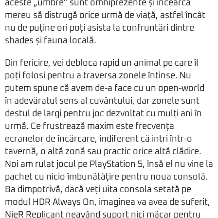
aceste „umbre” sunt omniprezente și încearcă
mereu să distrugă orice urmă de viață, astfel încât
nu de puține ori poți asista la confruntări dintre
shades și fauna locală.
Din fericire, vei debloca rapid un animal pe care îl
poți folosi pentru a traversa zonele întinse. Nu
putem spune că avem de-a face cu un open-world
în adevăratul sens al cuvântului, dar zonele sunt
destul de largi pentru joc dezvoltat cu mulți ani în
urmă. Ce frustrează maxim este frecvența
ecranelor de încărcare, indiferent că intri într-o
tavernă, o altă zonă sau practic orice altă clădire.
Noi am rulat jocul pe PlayStation 5, însă el nu vine la
pachet cu nicio îmbunătățire pentru noua consolă.
Ba dimpotrivă, dacă veți uita consola setată pe
modul HDR Always On, imaginea va avea de suferit,
NieR Replicant neavând suport nici măcar pentru