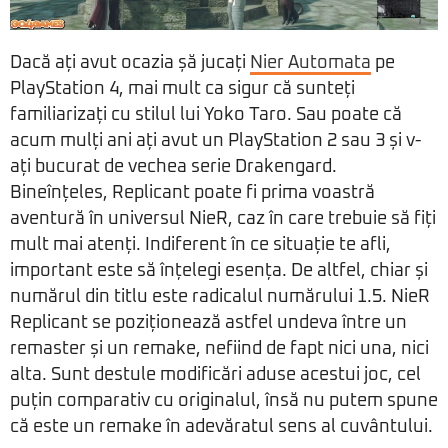
Dacă ați avut ocazia șă jucați
Nier Automata
pe
PlayStation 4, mai mult ca sigur că sunteți
familiarizați cu stilul lui Yoko Taro. Sau poate că
acum mulți ani ați avut un PlayStation 2 sau 3 și v-
ați bucurat de vechea serie Drakengard.
Bineînțeles, Replicant poate fi prima voastră
aventură în universul NieR, caz în care trebuie să fiți
mult mai atenți. Indiferent în ce situație te afli,
important este să înțelegi esența. De altfel, chiar și
numărul din titlu este radicalul numărului 1.5. NieR
Replicant se poziționează astfel undeva între un
remaster și un remake, nefiind de fapt nici una, nici
alta. Sunt destule modificări aduse acestui joc, cel
puțin comparativ cu originalul, însă nu putem spune
că este un remake în adevăratul sens al cuvântului.