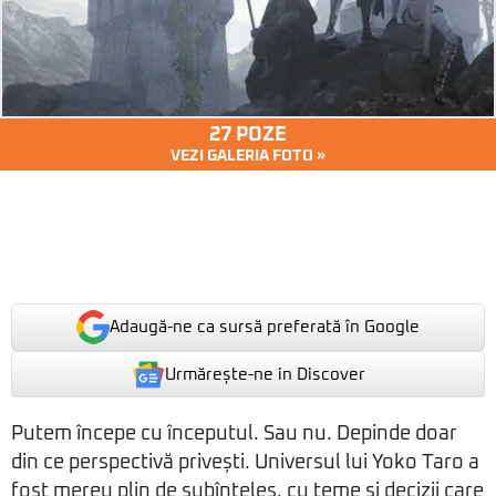
27 POZE
VEZI GALERIA FOTO »
Adaugă-ne ca sursă preferată în Google
Urmărește-ne in Discover
Putem începe cu începutul. Sau nu. Depinde doar
din ce perspectivă privești. Universul lui Yoko Taro a
fost mereu plin de subînțeles, cu teme și decizii care