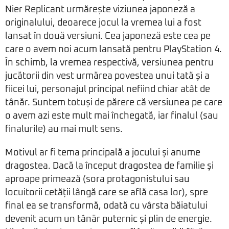
Nier Replicant urmărește viziunea japoneză a
originalului, deoarece jocul la vremea lui a fost
lansat în două versiuni. Cea japoneză este cea pe
care o avem noi acum lansată pentru PlayStation 4.
În schimb, la vremea respectivă, versiunea pentru
jucătorii din vest urmărea povestea unui tată și a
fiicei lui, personajul principal nefiind chiar atât de
tânăr. Suntem totuși de părere că versiunea pe care
o avem azi este mult mai închegată, iar finalul (sau
finalurile) au mai mult sens.
Motivul ar fi tema principală a jocului și anume
dragostea. Dacă la început dragostea de familie și
aproape primează (sora protagonistului sau
locuitorii cetății lângă care se află casa lor), spre
final ea se transformă, odată cu vârsta băiatului
devenit acum un tânăr puternic și plin de energie.