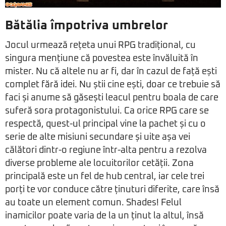
Bătălia împotriva umbrelor
Jocul urmează rețeta unui RPG tradițional, cu
singura mențiune că povestea este învăluită în
mister. Nu că altele nu ar fi, dar în cazul de față ești
complet fără idei. Nu știi cine ești, doar ce trebuie să
faci și anume să găsești leacul pentru boala de care
suferă sora protagonistului. Ca orice RPG care se
respectă, quest-ul principal vine la pachet și cu o
serie de alte misiuni secundare și uite așa vei
călători dintr-o regiune într-alta pentru a rezolva
diverse probleme ale locuitorilor cetății. Zona
principală este un fel de hub central, iar cele trei
porți te vor conduce către ținuturi diferite, care însă
au toate un element comun. Shades! Felul
inamicilor poate varia de la un ținut la altul, însă