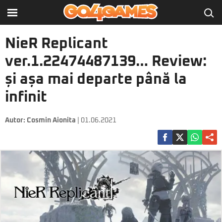
NieR Replicant
ver.1.22474487139… Review:
și așa mai departe până la
infinit
Autor:
Cosmin Aionita
| 01.06.2021