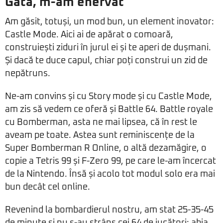
Gata, m-am enervat
Am găsit, totuși, un mod bun, un element inovator:
Castle Mode. Aici ai de apărat o comoară,
construiești ziduri în jurul ei și te aperi de dușmani.
Și dacă te duce capul, chiar poți construi un zid de
nepătruns.
Ne-am convins și cu Story mode și cu Castle Mode,
am zis să vedem ce oferă și Battle 64. Battle royale
cu Bomberman, asta ne mai lipsea, că în rest le
aveam pe toate. Astea sunt reminiscențe de la
Super Bomberman R Online, o altă dezamăgire, o
copie a Tetris 99 și F-Zero 99, pe care le-am încercat
de la Nintendo. Însă și acolo tot modul solo era mai
bun decât cel online.
Revenind la bombardierul nostru, am stat 25-35-45