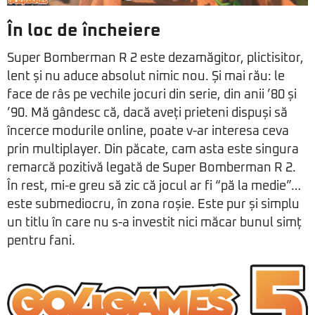
În loc de încheiere
Super Bomberman R 2 este dezamăgitor, plictisitor,
lent și nu aduce absolut nimic nou. Și mai rău: le
face de râs pe vechile jocuri din serie, din anii ’80 și
’90. Mă gândesc că, dacă aveți prieteni dispuși să
încerce modurile online, poate v-ar interesa ceva
prin multiplayer. Din păcate, cam asta este singura
remarcă pozitivă legată de Super Bomberman R 2.
În rest, mi-e greu să zic că jocul ar fi “pă la medie”…
este submediocru, în zona roșie. Este pur și simplu
un titlu în care nu s-a investit nici măcar bunul simț
pentru fani.