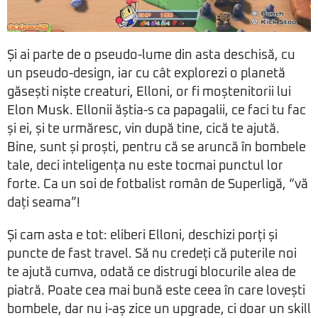
Și ai parte de o pseudo-lume din asta deschisă, cu
un pseudo-design, iar cu cât explorezi o planetă
găsești niște creaturi, Elloni, or fi moștenitorii lui
Elon Musk. Ellonii ăștia-s ca papagalii, ce faci tu fac
și ei, și te urmăresc, vin după tine, cică te ajută.
Bine, sunt și proști, pentru că se aruncă în bombele
tale, deci inteligența nu este tocmai punctul lor
forte. Ca un soi de fotbalist român de Superligă, “vă
dați seama”!
Și cam asta e tot: eliberi Elloni, deschizi porți și
puncte de fast travel. Să nu credeți că puterile noi
te ajută cumva, odată ce distrugi blocurile alea de
piatră. Poate cea mai bună este ceea în care lovești
bombele, dar nu i-aș zice un upgrade, ci doar un skill