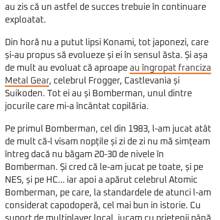
au zis că un astfel de succes trebuie în continuare
exploatat.
Din horă nu a putut lipsi Konami, tot japonezi, care
și-au propus să evolueze și ei în sensul ăsta. Și așa
de mult au evoluat că aproape
au îngropat franciza
Metal Gear
, celebrul Frogger, Castlevania și
Suikoden. Tot ei au și Bomberman, unul dintre
jocurile care mi-a încântat copilăria.
Pe primul Bomberman, cel din 1983, l-am jucat atât
de mult că-l visam nopțile și zi de zi nu mă simțeam
întreg dacă nu băgam 20-30 de nivele în
Bomberman. Și cred că le-am jucat pe toate, și pe
NES, și pe HC… iar apoi a apărut celebrul Atomic
Bomberman, pe care, la standardele de atunci l-am
considerat capodoperă, cel mai bun in istorie. Cu
suport de multiplayer local, jucam cu prietenii până