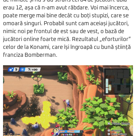
de minute și nu s-au strâns cei 64 de jucători: abia
erau 12, așa că n-am avut răbdare. Voi mai încerca,
poate merge mai bine decât cu boți stupizi, care se
omoară singuri. Probabil sunt cam aceiași jucători,
nimic noi pe frontul de est sau de vest, o bază de
jucători online foarte mică. Rezultatul „eforturilor”
celor de la Konami, care își îngroapă cu bună știință
franciza Bomberman.