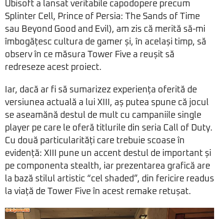
Ubisoft a lansat veritabile capodopere precum
Splinter Cell, Prince of Persia: The Sands of Time
sau Beyond Good and Evil), am zis că merită să-mi
îmbogățesc cultura de gamer și, în același timp, să
observ în ce măsura Tower Five a reușit să
redreseze acest proiect.
Iar, dacă ar fi să sumarizez experiența oferită de
versiunea actuală a lui XIII, aș putea spune că jocul
se aseamănă destul de mult cu campaniile single
player pe care le oferă titlurile din seria Call of Duty.
Cu două particularități care trebuie scoase în
evidență: XIII pune un accent destul de important și
pe componenta stealth, iar prezentarea grafică are
la bază stilul artistic “cel shaded”, din fericire readus
la viață de Tower Five în acest remake retușat.