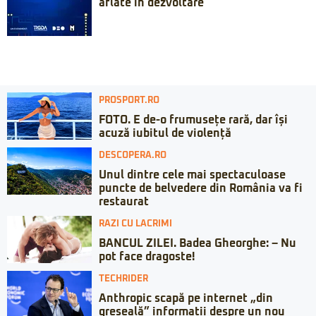
aflate în dezvoltare
PROSPORT.RO
FOTO. E de-o frumusețe rară, dar își
acuză iubitul de violență
DESCOPERA.RO
Unul dintre cele mai spectaculoase
puncte de belvedere din România va fi
restaurat
RAZI CU LACRIMI
BANCUL ZILEI. Badea Gheorghe: – Nu
pot face dragoste!
TECHRIDER
Anthropic scapă pe internet „din
greșeală” informații despre un nou