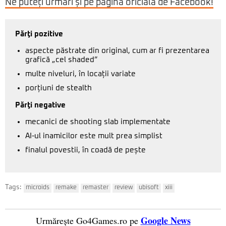
Ne puteți urmări și pe pagina oficială de Facebook!
Părţi pozitive
aspecte păstrate din original, cum ar fi prezentarea
grafică „cel shaded”
multe niveluri, în locații variate
porțiuni de stealth
Părţi negative
mecanici de shooting slab implementate
AI-ul inamicilor este mult prea simplist
finalul povestii, în coadă de pește
Tags:
microids
remake
remaster
review
ubisoft
xiii
Google News
Urmărește Go4Games.ro pe