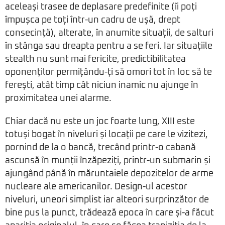
aceleași trasee de deplasare predefinite (îi poți
împușca pe toți într-un cadru de ușă, drept
consecință), alterate, în anumite situații, de salturi
în stânga sau dreapta pentru a se feri. Iar situațiile
stealth nu sunt mai fericite, predictibilitatea
oponenților permițându-ți să omori tot în loc să te
ferești, atât timp cât niciun inamic nu ajunge în
proximitatea unei alarme.
Chiar dacă nu este un joc foarte lung, XIII este
totuși bogat în niveluri și locații pe care le vizitezi,
pornind de la o bancă, trecând printr-o cabană
ascunsă în munții înzăpeziți, printr-un submarin și
ajungând până în măruntaiele depozitelor de arme
nucleare ale americanilor. Design-ul acestor
niveluri, uneori simplist iar alteori surprinzător de
bine pus la punct, trădează epoca în care și-a făcut