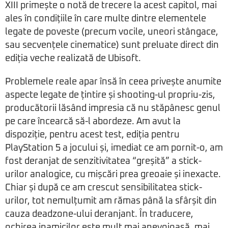
XIII primește o notă de trecere la acest capitol, mai
ales în condițiile în care multe dintre elementele
legate de poveste (precum vocile, uneori stângace,
sau secvențele cinematice) sunt preluate direct din
ediția veche realizată de Ubisoft.
Problemele reale apar însă în ceea privește anumite
aspecte legate de țintire și shooting-ul propriu-zis,
producătorii lăsând impresia că nu stăpânesc genul
pe care încearcă să-l abordeze. Am avut la
dispoziție, pentru acest test, ediția pentru
PlayStation 5 a jocului și, imediat ce am pornit-o, am
fost deranjat de senzitivitatea “greșită” a stick-
urilor analogice, cu mișcări prea greoaie și inexacte.
Chiar și după ce am crescut sensibilitatea stick-
urilor, tot nemulțumit am rămas până la sfârșit din
cauza deadzone-ului deranjant. În traducere,
ochirea inamicilor este mult mai anevoioasă, mai