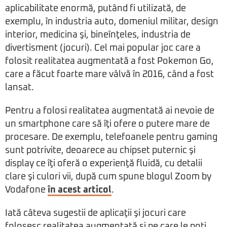
aplicabilitate enormă, putând fi utilizată, de
exemplu, în industria auto, domeniul militar, design
interior, medicina şi, bineînţeles, industria de
divertisment (jocuri). Cel mai popular joc care a
folosit realitatea augmentată a fost Pokemon Go,
care a făcut foarte mare vâlvă în 2016, când a fost
lansat.
Pentru a folosi realitatea augmentată ai nevoie de
un smartphone care să îţi ofere o putere mare de
procesare. De exemplu, telefoanele pentru gaming
sunt potrivite, deoarece au chipset puternic şi
display ce îţi oferă o experienţă fluidă, cu detalii
clare şi culori vii, după cum spune blogul Zoom by
Vodafone
în acest articol
.
Iată câteva sugestii de aplicaţii şi jocuri care
folosesc realitatea augmentată și pe care le poţi