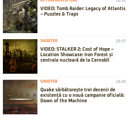
ACTION ADVENTURE
10:51
VIDEO: Tomb Raider: Legacy of Atlantis
– Puzzles & Traps
SHOOTER
10:37
VIDEO: STALKER 2: Cost of Hope –
Location Showcase: Iron Forest și
centrala nucleară de la Cernobîl
SHOOTER
10:25
Quake sărbătorește trei decenii de
existență cu o nouă campanie oficială:
Dawn of the Machine