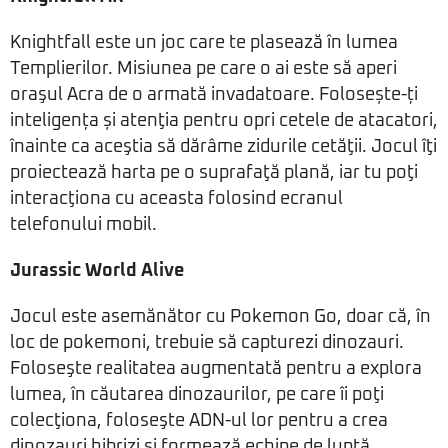
Knightfall este un joc care te plasează în lumea
Templierilor. Misiunea pe care o ai este să aperi
oraşul Acra de o armată invadatoare. Folosește-ți
inteligența și atenţia pentru opri cetele de atacatori,
înainte ca aceştia să dărâme zidurile cetăţii. Jocul îţi
proiectează harta pe o suprafaţă plană, iar tu poţi
interacţiona cu aceasta folosind ecranul
telefonului mobil.
Jurassic World Alive
Jocul este asemănător cu Pokemon Go, doar că, în
loc de pokemoni, trebuie să capturezi dinozauri.
Foloseşte realitatea augmentată pentru a explora
lumea, în căutarea dinozaurilor, pe care îi poţi
colecţiona, foloseşte ADN-ul lor pentru a crea
dinozauri hibrizi şi formează echipe de luptă