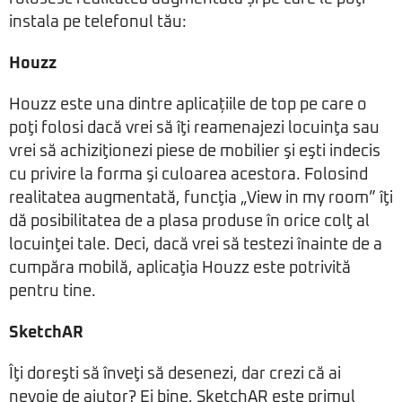
instala pe telefonul tău:
Houzz
Houzz este una dintre aplicațiile de top pe care o
poţi folosi dacă vrei să îţi reamenajezi locuinţa sau
vrei să achiziţionezi piese de mobilier şi eşti indecis
cu privire la forma şi culoarea acestora. Folosind
realitatea augmentată, funcţia „View in my room” îţi
dă posibilitatea de a plasa produse în orice colţ al
locuinţei tale. Deci, dacă vrei să testezi înainte de a
cumpăra mobilă, aplicaţia Houzz este potrivită
pentru tine.
SketchAR
Îţi doreşti să înveţi să desenezi, dar crezi că ai
nevoie de ajutor? Ei bine, SketchAR este primul