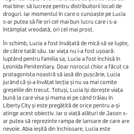
mai bine: să lucreze pentru distribuitorii locali de
droguri. Iar momentul în care o cunoaște pe Lucia
s-ar putea să fie ori cel mai bun lucru care i s-a
întâmplat vreodată, ori cel mai prost.
În schimb, Lucia a fost învățată de mică să se lupte,
de către tatăl său. Iar viața nu i-a fost ușoară:
luptând pentru familia sa, Lucia a fost închisă în
Leonida Penitentiary. Doar norocul chior a făcut ca
protagonista noastră să iasă din pușcărie, Lucia
jurând că și-a învățat lecția și nu va mai comite
greșelile din trecut. Totuși, Lucia își dorește viața
bună la care visa și mama ei pe când trăiau în
Liberty City și este pregătită de orice pentru a-și
atinge acest obiectiv. Iar o viață alături de Jason s-
ar putea să reprezinte rampa de lansare de care are
nevoie. Abia ieșită din închisoare, Lucia este