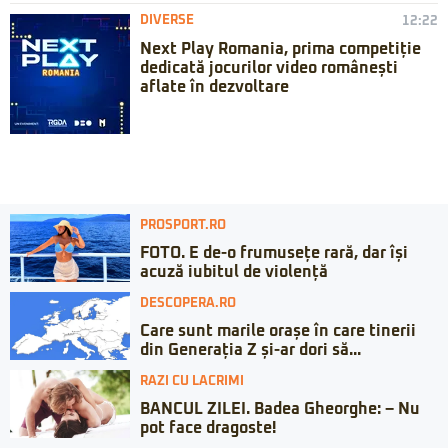
DIVERSE
12:22
Next Play Romania, prima competiție
dedicată jocurilor video românești
aflate în dezvoltare
PROSPORT.RO
FOTO. E de-o frumusețe rară, dar își
acuză iubitul de violență
DESCOPERA.RO
Care sunt marile orașe în care tinerii
din Generația Z și-ar dori să...
RAZI CU LACRIMI
BANCUL ZILEI. Badea Gheorghe: – Nu
pot face dragoste!