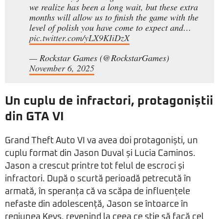
we realize has been a long wait, but these extra
months will allow us to finish the game with the
level of polish you have come to expect and…
pic.twitter.com/yLX9KIiDzX
— Rockstar Games (@RockstarGames)
November 6, 2025
Un cuplu de infractori, protagoniștii
din GTA VI
Grand Theft Auto VI va avea doi protagoniști, un
cuplu format din Jason Duval și Lucia Caminos.
Jason a crescut printre tot felul de escroci și
infractori. După o scurtă perioadă petrecută în
armată, în speranța că va scăpa de influențele
nefaste din adolescență, Jason se întoarce în
regiunea Keys, revenind la ceea ce știe să facă cel