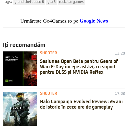
Tags:
grand theft auto 6
gta 6
rockstar games
Google News
Urmărește Go4Games.ro pe
Iți recomandăm
SHOOTER
13:29
Sesiunea Open Beta pentru Gears of
War: E-Day începe astăzi, cu suport
pentru DLSS și NVIDIA Reflex
SHOOTER
17:02
Halo Campaign Evolved Review: 25 ani
de istorie în zece ore de gameplay