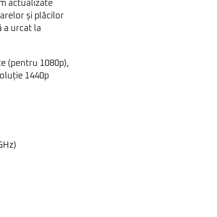
em actualizate
relor și plăcilor
 a urcat la
te (pentru 1080p),
zoluție 1440p
2GHz)