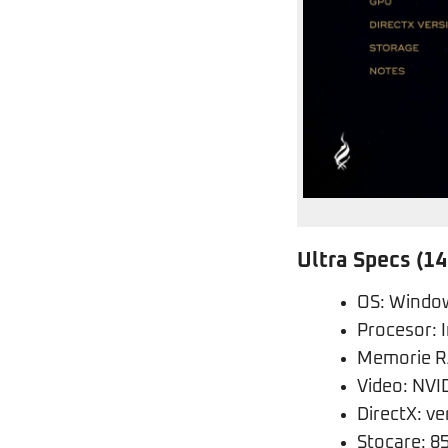
Ultra Specs (14
OS: Window
Procesor: 
Memorie R
Video: NVI
DirectX: v
Stocare: 85