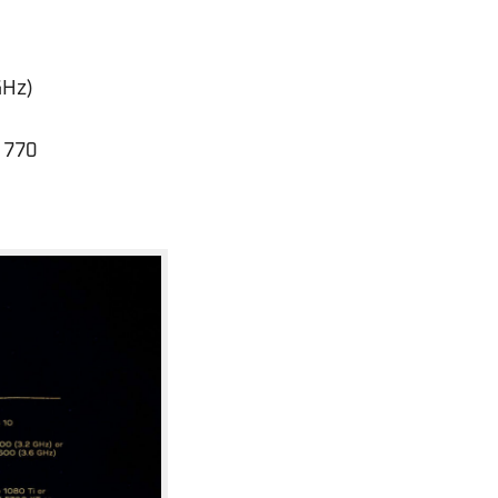
GHz)
 770