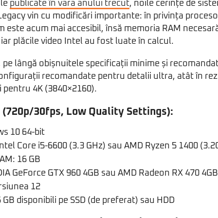
ile
publicate în vara anului trecut
, noile cerințe de sist
gacy vin cu modificări importante: în privința procesoa
im este acum mai accesibil, însă memoria RAM necesară
ar plăcile video Intel au fost luate în calcul.
, pe lângă obișnuitele specificații minime și recomanda
onfigurații recomandate pentru detalii ultra, atât în re
i pentru 4K (3840×2160).
 (720p/30fps, Low Quality Settings):
s 10 64-bit
Intel Core i5-6600 (3.3 GHz) sau AMD Ryzen 5 1400 (3.
AM: 16 GB
IDIA GeForce GTX 960 4GB sau AMD Radeon RX 470 4GB
ersiunea 12
 GB disponibili pe SSD (de preferat) sau HDD