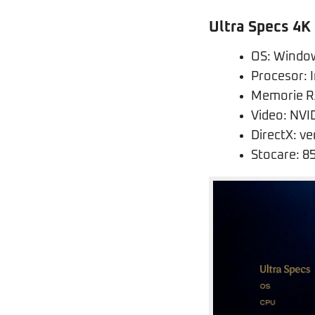
Ultra Specs 4K 
OS: Window
Procesor: 
Memorie R
Video: NVI
DirectX: v
Stocare: 85