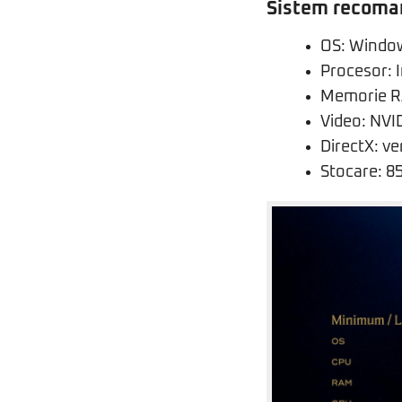
Sistem recoman
OS: Window
Procesor: 
Memorie R
Video: NVI
DirectX: v
Stocare: 85