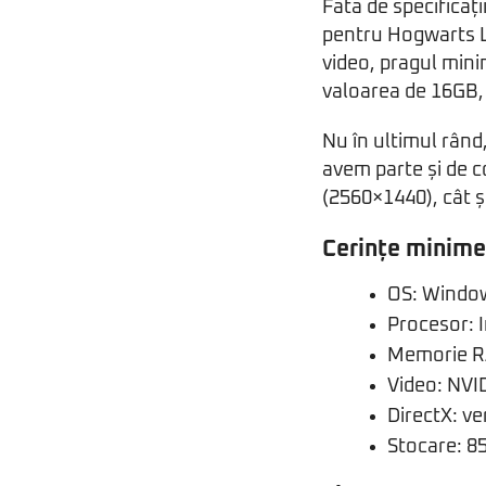
Fata de specificați
pentru Hogwarts Le
video, pragul min
valoarea de 16GB, i
Nu în ultimul rând
avem parte și de c
(2560×1440), cât ș
Cerințe minime
OS: Window
Procesor: 
Memorie R
Video: NV
DirectX: v
Stocare: 85