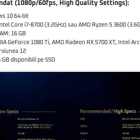
dat (1080p/60fps, High Quality Settings):
s 10 64-bit
Intel Core i7-8700 (3.2GHz) sau AMD Ryzen 5 3600 (3.6
AM: 16 GB
DIA GeForce 1080 Ti, AMD Radeon RX 5700 XT, Intel Arc
ersiunea 12
 GB disponibili pe SSD