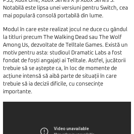
PS5, Xbox One, Xbox Series X și Xbox Series S.
Notabilă este lipsa unei versiuni pentru Switch, cea
mai populară consolă portabilă din lume.
Modul în care este realizat jocul ne duce cu gândul
la titluri precum The Walking Dead sau The Wolf
Among Us, dezvoltate de Telltale Games. Există un
motiv pentru asta: studioul Dramatic Labs a fost
fondat de foști angajați ai Telltale. Astfel, jucătorii
trebuie să se aștepte ca, în loc de momente de
acțiune intensă să aibă parte de situații în care
trebuie să ia decizii dificile, cu consecințe
importante.