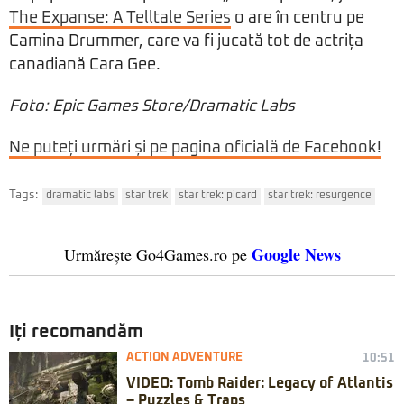
The Expanse: A Telltale Series
o are în centru pe
Camina Drummer, care va fi jucată tot de actrița
canadiană Cara Gee.
Foto: Epic Games Store/Dramatic Labs
Ne puteți urmări și pe pagina oficială de Facebook!
Tags:
dramatic labs
star trek
star trek: picard
star trek: resurgence
Google News
Urmărește Go4Games.ro pe
Iți recomandăm
ACTION ADVENTURE
10:51
VIDEO: Tomb Raider: Legacy of Atlantis
– Puzzles & Traps