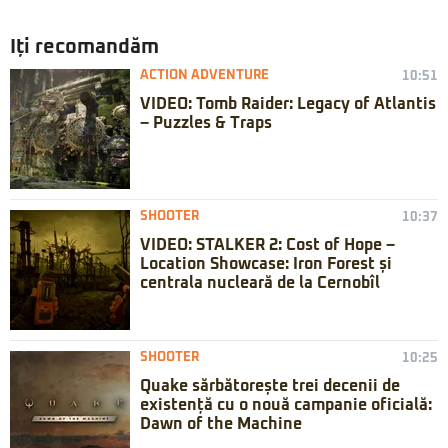
Iți recomandăm
ACTION ADVENTURE
10:51
VIDEO: Tomb Raider: Legacy of Atlantis
– Puzzles & Traps
SHOOTER
10:37
VIDEO: STALKER 2: Cost of Hope –
Location Showcase: Iron Forest și
centrala nucleară de la Cernobîl
SHOOTER
10:25
Quake sărbătorește trei decenii de
existență cu o nouă campanie oficială:
Dawn of the Machine