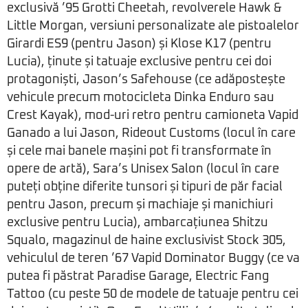
exclusivă ’95 Grotti Cheetah, revolverele Hawk &
Little Morgan, versiuni personalizate ale pistoalelor
Girardi ES9 (pentru Jason) și Klose K17 (pentru
Lucia), ținute și tatuaje exclusive pentru cei doi
protagoniști, Jason’s Safehouse (ce adăpostește
vehicule precum motocicleta Dinka Enduro sau
Crest Kayak), mod-uri retro pentru camioneta Vapid
Ganado a lui Jason, Rideout Customs (locul în care
și cele mai banele mașini pot fi transformate în
opere de artă), Sara’s Unisex Salon (locul în care
puteți obține diferite tunsori și tipuri de păr facial
pentru Jason, precum și machiaje și manichiuri
exclusive pentru Lucia), ambarcațiunea Shitzu
Squalo, magazinul de haine exclusivist Stock 305,
vehiculul de teren ’67 Vapid Dominator Buggy (ce va
putea fi păstrat Paradise Garage, Electric Fang
Tattoo (cu peste 50 de modele de tatuaje pentru cei