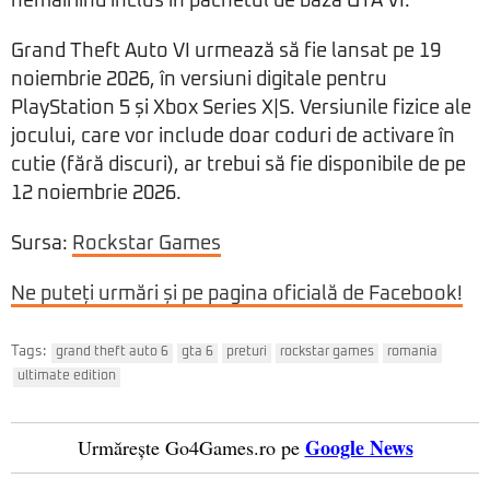
nemaifiind inclus în pachetul de bază GTA VI.
Grand Theft Auto VI urmează să fie lansat pe 19
noiembrie 2026, în versiuni digitale pentru
PlayStation 5 și Xbox Series X|S. Versiunile fizice ale
jocului, care vor include doar coduri de activare în
cutie (fără discuri), ar trebui să fie disponibile de pe
12 noiembrie 2026.
Sursa:
Rockstar Games
Ne puteți urmări și pe pagina oficială de Facebook!
Tags:
grand theft auto 6
gta 6
preturi
rockstar games
romania
ultimate edition
Google News
Urmărește Go4Games.ro pe