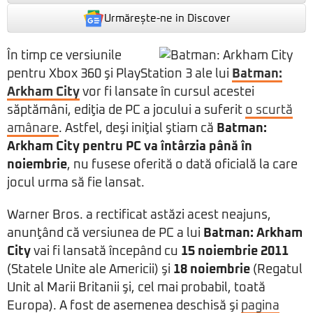
Urmărește-ne in Discover
În timp ce versiunile
pentru Xbox 360 şi PlayStation 3 ale lui
Batman:
Arkham City
vor fi lansate în cursul acestei
săptămâni, ediţia de PC a jocului a suferit
o scurtă
amânare
. Astfel, deşi iniţial ştiam că
Batman:
Arkham City pentru PC va întârzia până în
noiembrie
, nu fusese oferită o dată oficială la care
jocul urma să fie lansat.
Warner Bros. a rectificat astăzi acest neajuns,
anunţând că versiunea de PC a lui
Batman: Arkham
City
vai fi lansată începând cu
15 noiembrie 2011
(Statele Unite ale Americii) şi
18 noiembrie
(Regatul
Unit al Marii Britanii şi, cel mai probabil, toată
Europa). A fost de asemenea deschisă şi
pagina