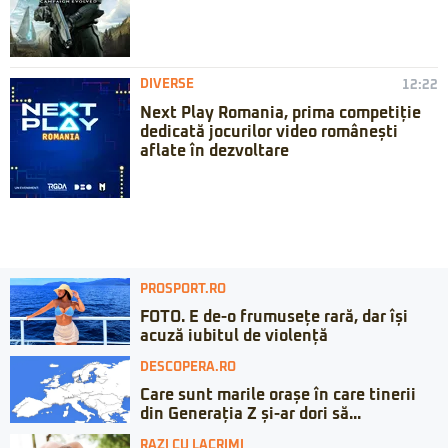
DIVERSE
12:22
Next Play Romania, prima competiție
dedicată jocurilor video românești
aflate în dezvoltare
PROSPORT.RO
FOTO. E de-o frumusețe rară, dar își
acuză iubitul de violență
DESCOPERA.RO
Care sunt marile orașe în care tinerii
din Generația Z și-ar dori să...
RAZI CU LACRIMI