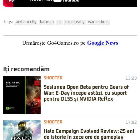
Tags:
arkham city
batman
pc
rocksteady
warner bros
Google News
Urmărește Go4Games.ro pe
Iți recomandăm
SHOOTER
13:29
Sesiunea Open Beta pentru Gears of
War: E-Day începe astăzi, cu suport
pentru DLSS și NVIDIA Reflex
SHOOTER
17:02
Halo Campaign Evolved Review: 25 ani
de istorie în zece ore de gameplay