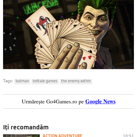
Tags:
batman
telltale games
the enemy within
Google News
Urmărește Go4Games.ro pe
Iți recomandăm
ACTION ADVENTURE
10:51