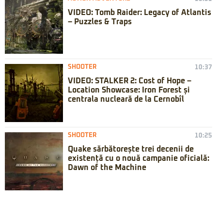
VIDEO: Tomb Raider: Legacy of Atlantis
– Puzzles & Traps
SHOOTER
10:37
VIDEO: STALKER 2: Cost of Hope –
Location Showcase: Iron Forest și
centrala nucleară de la Cernobîl
SHOOTER
10:25
Quake sărbătorește trei decenii de
existență cu o nouă campanie oficială:
Dawn of the Machine