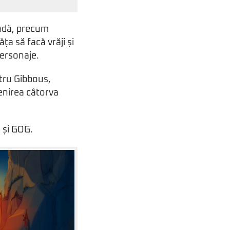
endă, precum
ăța să facă vrăji și
personaje.
tru Gibbous,
venirea câtorva
 și GOG.