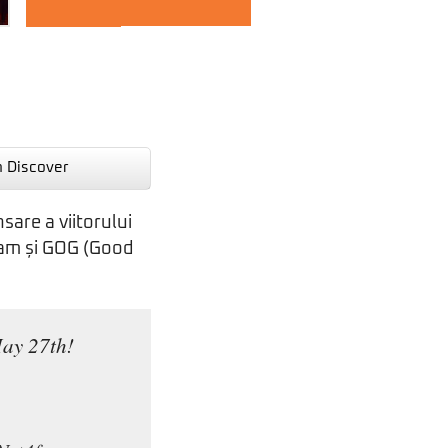
n Discover
sare a viitorului
team și GOG (Good
May 27th!