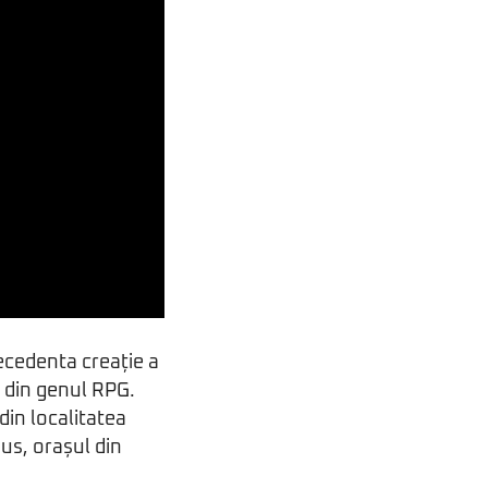
ecedenta creație a
e din genul RPG.
 din localitatea
kus, orașul din