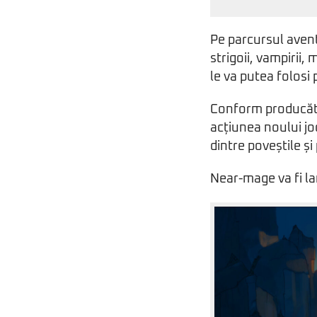
Pe parcursul avent
strigoii, vampirii, 
le va putea folosi 
Conform producăto
acțiunea noului jo
dintre poveștile și
Near-mage va fi la