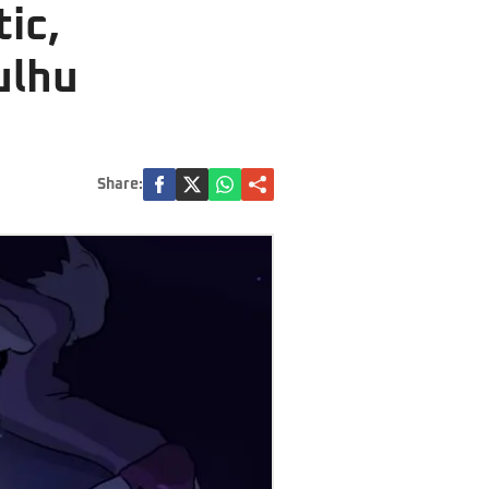
ic,
ulhu
Share: