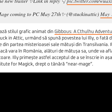
he new trailer ✨Link in reply 👇
pic.twitter.com/wuax
ge coming to PC May 27th✨ (@stuckinattic)
May 
ă stilul grafic animat din
Gibbous: A Cthulhu Advent
tuck in Attic, urmând să spună povestea lui Illy, o fată d
e din partea misterioasei sale mătuși din Transilvania. Il
reacă vara în România, alături de mătușa sa, unde va afla
toare. Illy primește astfel acceptul de a se înscrie in așa
itute for Magick, drept o tânără “near-mage”.