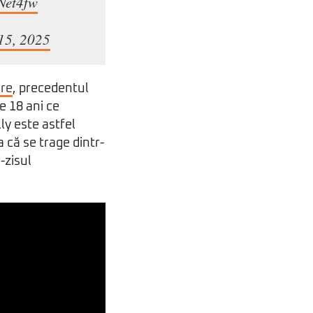
Net4fw
15, 2025
ure
, precedentul
e 18 ani ce
ly este astfel
 că se trage dintr-
-zisul