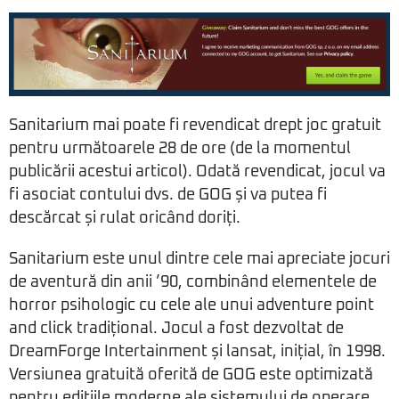
Sanitarium mai poate fi revendicat drept joc gratuit
pentru următoarele 28 de ore (de la momentul
publicării acestui articol). Odată revendicat, jocul va
fi asociat contului dvs. de GOG și va putea fi
descărcat și rulat oricând doriți.
Sanitarium este unul dintre cele mai apreciate jocuri
de aventură din anii ’90, combinând elementele de
horror psihologic cu cele ale unui adventure point
and click tradițional. Jocul a fost dezvoltat de
DreamForge Intertainment și lansat, inițial, în 1998.
Versiunea gratuită oferită de GOG este optimizată
pentru edițiile moderne ale sistemului de operare