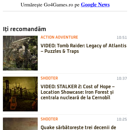
Google News
Urmărește Go4Games.ro pe
Iți recomandăm
ACTION ADVENTURE
10:51
VIDEO: Tomb Raider: Legacy of Atlantis
– Puzzles & Traps
SHOOTER
10:37
VIDEO: STALKER 2: Cost of Hope –
Location Showcase: Iron Forest și
centrala nucleară de la Cernobîl
SHOOTER
10:25
Quake sărbătorește trei decenii de