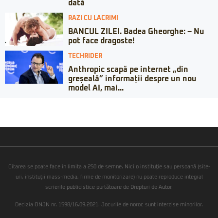
dată
RAZI CU LACRIMI
BANCUL ZILEI. Badea Gheorghe: – Nu
pot face dragoste!
TECHRIDER
Anthropic scapă pe internet „din
greșeală” informații despre un nou
model AI, mai...
Citarea se poate face în limita a 250 de semne. Nici o instituţie sau persoană (site-
uri, instituţii mass-media, firme de monitorizare) nu poate reproduce integral
scrierile publicistice purtătoare de Drepturi de Autor.
Decizia ONJN nr. 1598/16.09.2021. Jocurile de noroc sunt interzise minorilor.