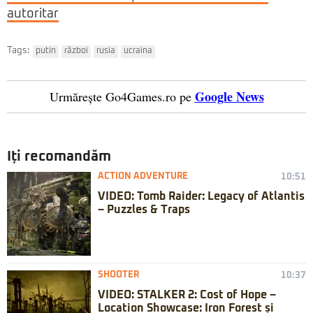
autoritar
Tags:
putin
război
rusia
ucraina
Google News
Urmărește Go4Games.ro pe
Iți recomandăm
ACTION ADVENTURE
10:51
VIDEO: Tomb Raider: Legacy of Atlantis
– Puzzles & Traps
SHOOTER
10:37
VIDEO: STALKER 2: Cost of Hope –
Location Showcase: Iron Forest și