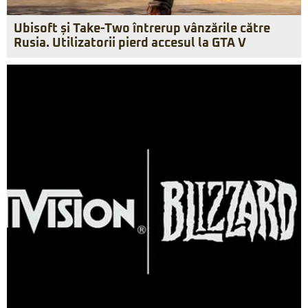
Ubisoft și Take-Two întrerup vânzările către
Rusia. Utilizatorii pierd accesul la GTA V