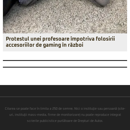
Protestul unei profesoare împotriva folosirii
accesoriilor de gaming în război
Citarea se poate face în limita a 250 de semne. Nici o instituţie sau persoană (site-
uri, instituţii mass-media, firme de monitorizare) nu poate reproduce integral
scrierile publicistice purtătoare de Drepturi de Autor.