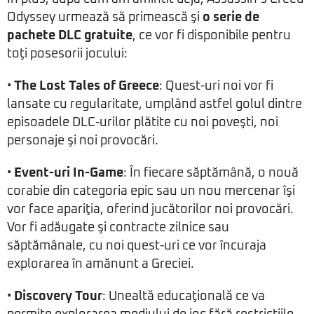
Odyssey urmează să primească şi
o serie de
pachete DLC gratuite
, ce vor fi disponibile pentru
toţi posesorii jocului:
•
The Lost Tales of Greece
: Quest-uri noi vor fi
lansate cu regularitate, umplând astfel golul dintre
episoadele DLC-urilor plătite cu noi poveşti, noi
personaje şi noi provocări.
•
Event-uri In-Game
: În fiecare săptămână, o nouă
corabie din categoria epic sau un nou mercenar îşi
vor face apariţia, oferind jucătorilor noi provocări.
Vor fi adăugate şi contracte zilnice sau
săptămânale, cu noi quest-uri ce vor încuraja
explorarea în amănunt a Greciei.
•
Discovery Tour
: Unealtă educaţională ce va