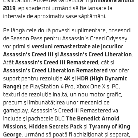
Civilization. Povestea va debuta în
primăvara anului
2019
, episoade noi urmând să fie lansate la
intervale de aproximativ şase săptămâni.
Pe lângă cele două poveşti suplimentare, posesorii
de Season Pass pentru Assassin’s Creed Odyssey
vor primi şi
versiuni remasterizate ale jocurilor
Assassin’s Creed III
şi
Assassin’s Creed Liberation
.
Atât
Assassin’s Creed III Remastered
, cât şi
Assassin’s Creed Liberation Remastered
vor oferi
suport pentru rezoluţie
4K
şi
HDR (High Dynamic
Range)
pe PlayStation 4 Pro, Xbox One X şi PC,
texturi de rezoluţie înaltă, un nou motor grafic,
precum şi îmbunătăţirea unor mecanici de
gameplay. Assassin’s Creed III Remastered va
include şi pachetele DLC
The Benedict Arnold
Missions
,
Hidden Secrets Pack
şi
Tyranny of King
George
, urmând să poată fi achiziţionat şi separat,