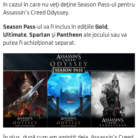
în cazul în care nu veţi deţine Season Pass-ul pentru
Assassin’s Creed Odyssey.
Season Pass
-ul va fi inclus în ediţiile
Gold
,
Ultimate
,
Spartan
şi
Pantheon
ale jocului sau va
putea fi achiziţionat separat.
În plus, după cum am amintit deja, Assassin’s Creed