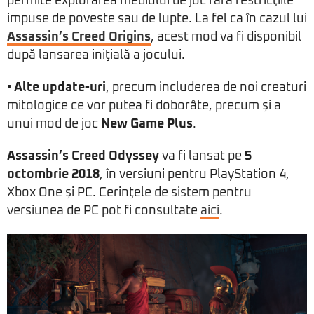
permite explorarea mediului de joc fără restricţiile
impuse de poveste sau de lupte. La fel ca în cazul lui
Assassin’s Creed Origins
, acest mod va fi disponibil
după lansarea iniţială a jocului.
•
Alte update-uri
, precum includerea de noi creaturi
mitologice ce vor putea fi doborâte, precum şi a
unui mod de joc
New Game Plus
.
Assassin’s Creed Odyssey
va fi lansat pe
5
octombrie 2018
, în versiuni pentru PlayStation 4,
Xbox One şi PC. Cerinţele de sistem pentru
versiunea de PC pot fi consultate
aici
.