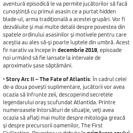
aventură episodică le va permite jucătorilor să facă
cunoştinţă cu primul asasin ce a purtat hidden
blade-ul, arma tradiţională a acestei grupări. Vor fi
dezvăluite şi mai multe detalii despre povestea din
spatele ordinului asasinilor şi motivele pentru care
aceştia au ales să-şi poarte luptele din umbră. Acest
fir narativ va începe în
decembrie 2018
, episoade
noi urmând să fie lansate la intervale de
aproximativ şase săptămâni.
•
Story Arc II – The Fate of Atlantis
: În cadrul celei
de-a doua poveşti suplimentare, jucătorii vor avea
ocazia să înfrunte zeii, descoperind secretele
legendarului oraş scufundat Atlantida. Printre
numeroasele întorsături de situaţie, veţi avea
ocazia să aflaţi mai multe despre mitologia greacă
şi despre precursorii oamenilor, The First