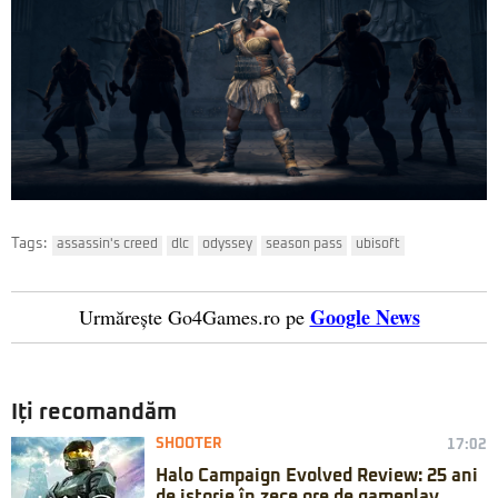
Tags:
assassin's creed
dlc
odyssey
season pass
ubisoft
Google News
Urmărește Go4Games.ro pe
Iți recomandăm
SHOOTER
17:02
Halo Campaign Evolved Review: 25 ani
de istorie în zece ore de gameplay