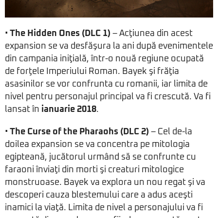
•
The Hidden Ones (DLC 1)
– Acţiunea din acest
expansion se va desfăşura la ani după evenimentele
din campania iniţială, într-o nouă regiune ocupată
de forţele Imperiului Roman. Bayek şi frăţia
asasinilor se vor confrunta cu romanii, iar limita de
nivel pentru personajul principal va fi crescută. Va fi
lansat în
ianuarie 2018
.
•
The Curse of the Pharaohs (DLC 2)
– Cel de-la
doilea expansion se va concentra pe mitologia
egipteană, jucătorul urmând să se confrunte cu
faraoni înviaţi din morti şi creaturi mitologice
monstruoase. Bayek va explora un nou regat şi va
descoperi cauza blestemului care a adus aceşti
inamici la viaţă. Limita de nivel a personajului va fi