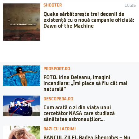
SHOOTER
10:25
Quake sărbătorește trei decenii de
existență cu o nouă campanie oficială:
Dawn of the Machine
PROSPORT.RO
FOTO. Irina Deleanu, imagini
incendiare: „Îmi place să fiu cât mai
naturală”
DESCOPERA.RO
Cum arată o zi din viața unui
cercetător NASA care studiază
sănătatea astronauților:...
RAZI CU LACRIMI
BANCUL ZILEI. Badea Gheorghe: – Nu