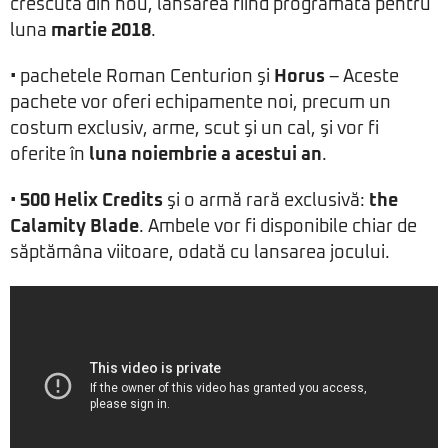
crescută din nou, lansarea fiind programată pentru
luna
martie 2018
.
• pachetele Roman Centurion şi
Horus
– Aceste
pachete vor oferi echipamente noi, precum un
costum exclusiv, arme, scut şi un cal, şi vor fi
oferite în
luna noiembrie a acestui an
.
•
500 Helix Credits
şi o armă rară exclusivă:
the
Calamity Blade
. Ambele vor fi disponibile chiar de
săptămâna viitoare, odată cu lansarea jocului.