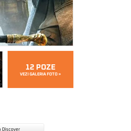
12 POZE
VEZI GALERIA FOTO »
n Discover