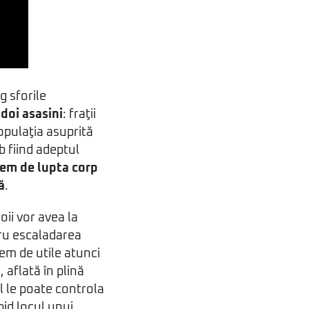
g sforile
ă
doi asasini
: fraţii
opulaţia asuprită
b fiind adeptul
tem de lupta corp
ă
.
oii vor avea la
u escaladarea
rem de utile atunci
aflată în plină
ul le poate controla
pid locul unui