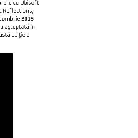
orare cu Ubisoft
t Reflections,
tombrie 2015
,
 aşteptată în
stă ediţie a