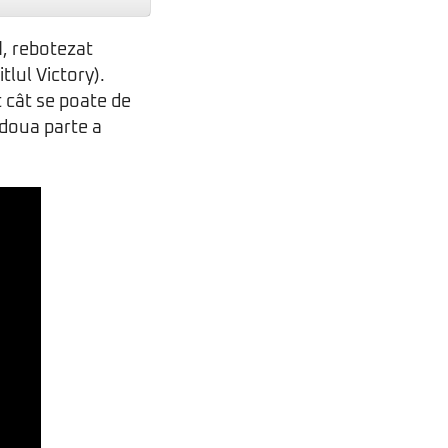
d
, rebotezat
itlul Victory).
t cât se poate de
a doua parte a