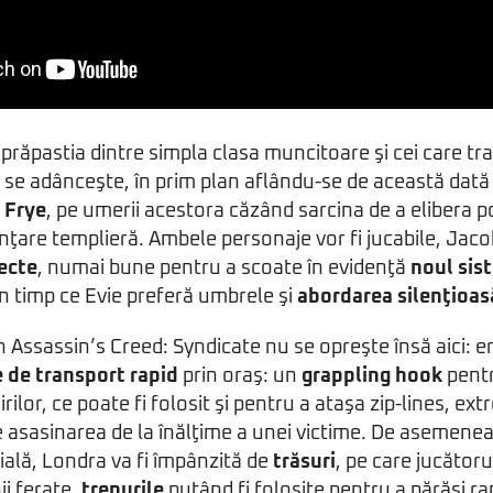
prăpastia dintre simpla clasa muncitoare şi cei care tra
c se adânceşte, în prim plan aflându-se de această dat
 Frye
, pe umerii acestora căzând sarcina de a elibera p
nţare templieră. Ambele personaje vor fi jucabile, Jaco
recte
, numai bune pentru a scoate în evidenţă
noul sis
 în timp ce Evie preferă umbrele şi
abordarea silenţioas
n Assassin’s Creed: Syndicate nu se opreşte însă aici: er
 de transport rapid
prin oraş: un
grappling hook
pentr
rilor, ce poate fi folosit şi pentru a ataşa zip-lines, ext
asasinarea de la înălţime a unei victime. De asemenea, 
ială, Londra va fi împânzită de
trăsuri
, pe care jucător
nii ferate,
trenurile
putând fi folosite pentru a părăsi ra