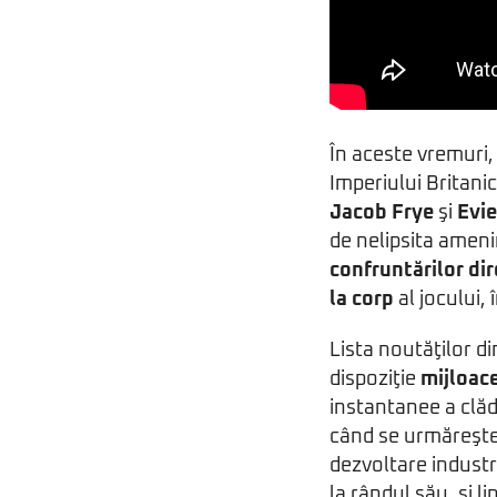
În aceste vremuri, 
Imperiului Britani
Jacob Frye
şi
Evie
de nelipsita ameni
confruntărilor di
la corp
al jocului,
Lista noutăţilor di
dispoziţie
mijloace
instantanee a clădi
când se urmăreşte 
dezvoltare industr
la rândul său, şi li