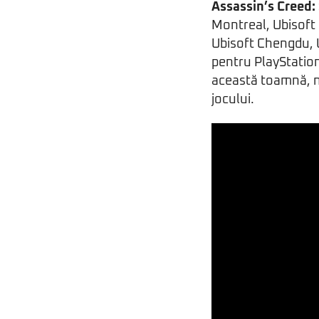
Assassin’s Creed:
Montreal, Ubisoft 
Ubisoft Chengdu, U
pentru PlayStatio
această toamnă, ne
jocului.