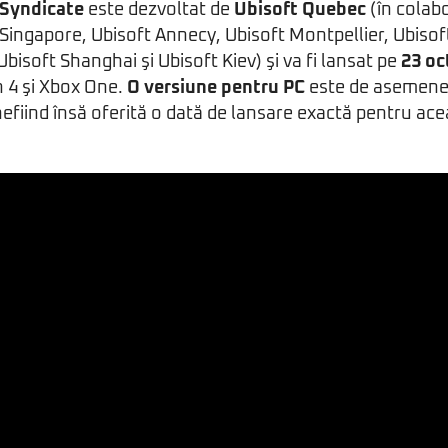
 Syndicate
este dezvoltat de
Ubisoft Quebec
(în colab
Singapore, Ubisoft Annecy, Ubisoft Montpellier, Ubisof
bisoft Shanghai şi Ubisoft Kiev) şi va fi lansat pe
23 oc
n 4 şi Xbox One.
O versiune pentru PC
este de asemenea
fiind însă oferită o dată de lansare exactă pentru acea