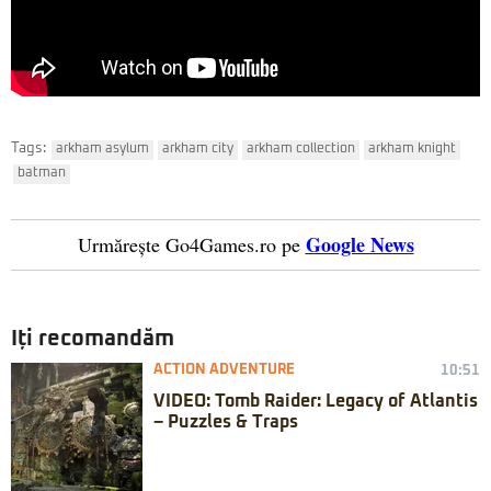
Tags:
arkham asylum
arkham city
arkham collection
arkham knight
batman
Google News
Urmărește Go4Games.ro pe
Iți recomandăm
ACTION ADVENTURE
10:51
VIDEO: Tomb Raider: Legacy of Atlantis
– Puzzles & Traps