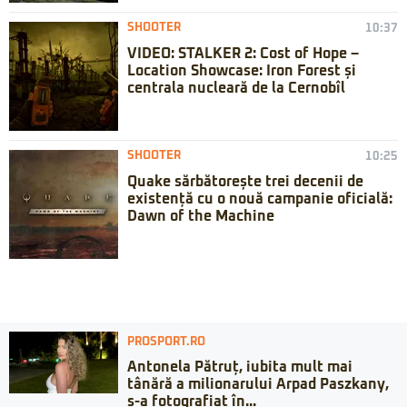
SHOOTER
10:37
VIDEO: STALKER 2: Cost of Hope –
Location Showcase: Iron Forest și
centrala nucleară de la Cernobîl
SHOOTER
10:25
Quake sărbătorește trei decenii de
existență cu o nouă campanie oficială:
Dawn of the Machine
PROSPORT.RO
Antonela Pătruț, iubita mult mai
tânără a milionarului Arpad Paszkany,
s-a fotografiat în...