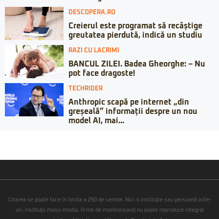
DESCOPERA.RO
Creierul este programat să recâștige
greutatea pierdută, indică un studiu
RAZI CU LACRIMI
BANCUL ZILEI. Badea Gheorghe: – Nu
pot face dragoste!
TECHRIDER
Anthropic scapă pe internet „din
greșeală” informații despre un nou
model AI, mai...
Citarea se poate face în limita a 250 de semne. Nici o instituţie sau persoană (site-
uri, instituţii mass-media, firme de monitorizare) nu poate reproduce integral