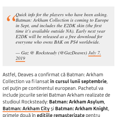
Quick info for the players who have been asking.
Batman: Arkham Collection is coming to Europe
in Sept, and includes the E2DK skin (the first
time it’s available outside NA). Early next year
E2DK will be released as a free download for
everyone who owns BAK on PS4 worldwide.
— Gaz @ Rocksteady (@GazDeaves)
July 7,
2019
Astfel, Deaves a confirmat că Batman: Arkham
Collection va fi lansat
în cursul lunii septembrie
,
cel puţin pe continentul european. Pachetul va
include jocurile seriei Batman Arkham realizate de
studioul Rocksteady:
Batman: Arkham Asylum
,
Batman: Arkham City
şi
Batman: Arkham Knight
,
primele două în
ediţiile remasterizate
pentru