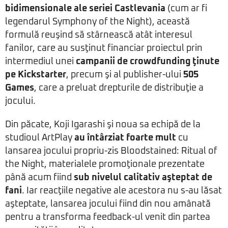
bidimensionale ale seriei Castlevania
(cum ar fi
legendarul Symphony of the Night), această
formulă reuşind să stârnească atât interesul
fanilor, care au susţinut financiar proiectul prin
intermediul unei
campanii de crowdfunding ţinute
pe Kickstarter
, precum şi al publisher-ului
505
Games
, care a preluat drepturile de distribuţie a
jocului.
Din păcate, Koji Igarashi şi noua sa echipă de la
studioul ArtPlay
au întârziat foarte mult
cu
lansarea jocului propriu-zis Bloodstained: Ritual of
the Night, materialele promoţionale prezentate
până acum fiind
sub nivelul calitativ aşteptat de
fani
. Iar reacţiile negative ale acestora nu s-au lăsat
aşteptate, lansarea jocului fiind din nou amânată
pentru a transforma feedback-ul venit din partea