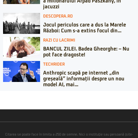
a milionarului Arpad Paszkany, în
jacuzzi
DESCOPERA.RO
Jocul periculos care a dus la Marele
Război: Cum s-a extins focul din...
RAZI CU LACRIMI
BANCUL ZILEI. Badea Gheorghe: – Nu
pot face dragoste!
TECHRIDER
Anthropic scapă pe internet „din
greșeală” informații despre un nou
model AI, mai...
Citarea se poate face în limita a 250 de semne. Nici o instituţie sau persoană (site-