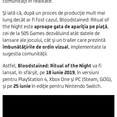
comunităţii în realitate.
Şi iată că, după un proces de producţie mult mai
lung decât ar fi fost cazul, Bloodstained: Ritual of
the Night este
aproape gata de apariţia pe piaţă
,
cei de la 505 Games dezvăluind atât datele de
lansare ale jocului, cât şi un trailer care prezintă
îmbunătăţirile de ordin vizual
, implementate la
sugestia comunităţii.
Astfel,
Bloodstained: Ritual of the Night
va fi
lansat, în sfârşit, pe
18 iunie 2019
, în versiuni
pentru PlayStation 4, Xbox One şi PC (Steam, GOG),
şi pe
25 iunie
în ediţie pentru Nintendo Switch.