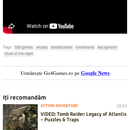
Tags:
505 games
artplay
bloodstained
castlevania
koji igarashi
ritual of the night
Google News
Urmărește Go4Games.ro pe
Iți recomandăm
ACTION ADVENTURE
10:51
VIDEO: Tomb Raider: Legacy of Atlantis
– Puzzles & Traps